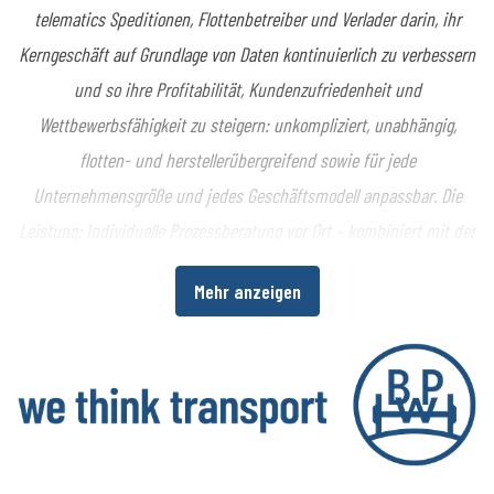
telematics Speditionen, Flottenbetreiber und Verlader darin, ihr
Kerngeschäft auf Grundlage von Daten kontinuierlich zu verbessern
und so ihre Profitabilität, Kundenzufriedenheit und
Wettbewerbsfähigkeit zu steigern: unkompliziert, unabhängig,
flotten- und herstellerübergreifend sowie für jede
Unternehmensgröße und jedes Geschäftsmodell anpassbar. Die
Leistung: Individuelle Prozessberatung vor Ort – kombiniert mit der
europaweit marktführenden All-in-One-Telematikplattform
Mehr anzeigen
cargofleet für Truck, Trailer, Fracht und Logistik. Mit der
Zusammenführung der Datenwelten von Fahrzeugen, Fahrern und
Fracht bietet idem telematics ein Komplettsystem zur Erhöhung
der Transparenz und Wirtschaftlichkeit im gesamten
Logistikprozess. Plus: Einzigartige Kundennähe und Flexibilität bei
individuellen Telematik-Anforderungen, basierend auf mehr als 20