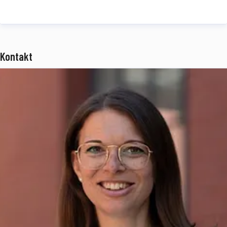
Jahren Telematik-, Transport- und Logistik-Know-how. idem
telematics ist ein Tochterunternehmen der BPW Gruppe und
beschäftigt rund 75 Mitarbeiter an den Standorten München und
Kontakt
Ulm.
www.idemtelematics.com
Über die BPW Gruppe
Die BPW Gruppe erforscht, entwickelt und produziert alles, was den
Transport bewegt, sichert, beleuchtet, intelligent macht und digital
vernetzt. Weltweit ist die Unternehmensgruppe mit ihren Marken
BPW
,
Ermax
,
HBN
,
HESTAL
und
idem telematics
ein bevorzugter
Systempartner der Nfz-Branche für Fahrwerke, Bremsen,
Beleuchtung, Verschließ- und Aufbautentechnik, Telematik sowie
weitere wichtige Komponenten für Truck, Trailer und Bus.
Transportunternehmen bietet die BPW Gruppe umfassende