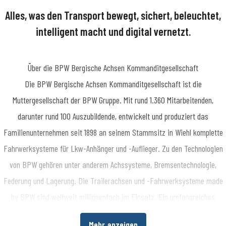
Alles, was den Transport bewegt, sichert, beleuchtet,
intelligent macht und digital vernetzt.
Über die BPW Bergische Achsen Kommanditgesellschaft
​Die BPW Bergische Achsen Kommanditgesellschaft ist die
Muttergesellschaft der BPW Gruppe. Mit rund 1.360 Mitarbeitenden,
darunter rund 100 Auszubildende, entwickelt und produziert das
Familienunternehmen seit 1898 an seinem Stammsitz in Wiehl komplette
Fahrwerksysteme für Lkw-Anhänger und -Auflieger. Zu den Technologien
von BPW gehören unter anderem Achssysteme, Bremsentechnologie,
Federung und Lagerung. Die Trailerachsen und -Fahrwerksysteme made
by BPW sind weltweit millionenfach im Einsatz. Ein umfangreiches
Dienstleistungsspektrum bietet Fahrzeugherstellern und -betreibern
Mehr anzeigen