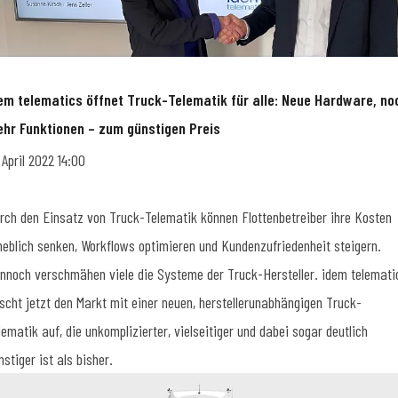
em telematics öffnet Truck-Telematik für alle: Neue Hardware, no
hr Funktionen – zum günstigen Preis
. April 2022 14:00
rch den Einsatz von Truck-Telematik können Flottenbetreiber ihre Kosten
heblich senken, Workflows optimieren und Kundenzufriedenheit steigern.
nnoch verschmähen viele die Systeme der Truck-Hersteller. idem telemati
scht jetzt den Markt mit einer neuen, herstellerunabhängigen Truck-
lematik auf, die unkomplizierter, vielseitiger und dabei sogar deutlich
nstiger ist als bisher.