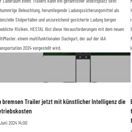
r Laderaum eines Trailers kann ein gefährlicher Arbeitsplatz sein:
hummrige Beleuchtung, herumliegende Ladungssicherungsmittel als
tenzielle Stolperfallen und unzureichend gesicherte Ladung bergen
hebliche Risiken. HESTAL löst diese Herausforderungen mit dem neuen
ltiMaster, einem multifunktionalen Dachgurt, der auf der IAA
ansportation 2024 vorgestellt wird.
 bremsen Trailer jetzt mit künstlicher Intelligenz die
etriebskosten
 Juni 2024 14:00