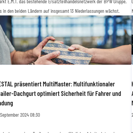
ärkt E.M.T. das bestehende Ersatzteilhandelsnetzwerk der BPW Gruppe,
s in den beiden Ländern auf insgesamt 13 Niederlassungen wächst.
ESTAL präsentiert MultiMaster: Multifunktionaler
railer-Dachgurt optimiert Sicherheit für Fahrer und
adung
. September 2024 08:30