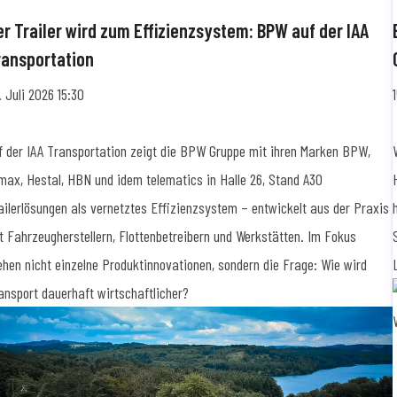
er Trailer wird zum Effizienzsystem: BPW auf der IAA
ransportation
. Juli 2026 15:30
f der IAA Transportation zeigt die BPW Gruppe mit ihren Marken BPW,
max, Hestal, HBN und idem telematics in Halle 26, Stand A30
ailerlösungen als vernetztes Effizienzsystem – entwickelt aus der Praxis
t Fahrzeugherstellern, Flottenbetreibern und Werkstätten. Im Fokus
ehen nicht einzelne Produktinnovationen, sondern die Frage: Wie wird
ansport dauerhaft wirtschaftlicher?