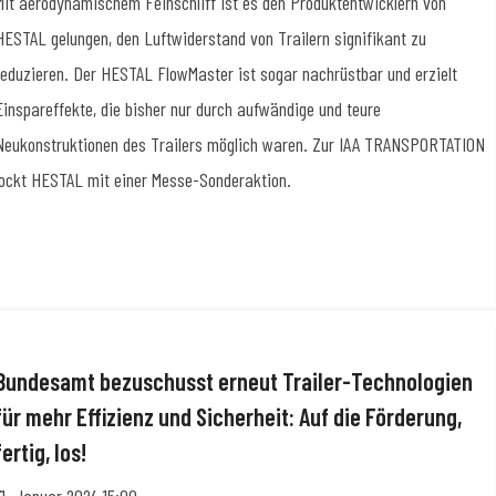
Mit aerodynamischem Feinschliff ist es den Produktentwicklern von
HESTAL gelungen, den Luftwiderstand von Trailern signifikant zu
reduzieren. Der HESTAL FlowMaster ist sogar nachrüstbar und erzielt
Einspareffekte, die bisher nur durch aufwändige und teure
Neukonstruktionen des Trailers möglich waren. Zur IAA TRANSPORTATION
lockt HESTAL mit einer Messe-Sonderaktion.
Bundesamt bezuschusst erneut Trailer-Technologien
für mehr Effizienz und Sicherheit: Auf die Förderung,
fertig, los!