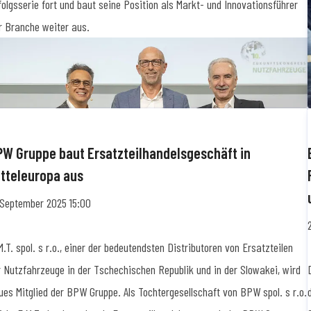
folgsserie fort und baut seine Position als Markt- und Innovationsführer
r Branche weiter aus.
PW Gruppe baut Ersatzteilhandelsgeschäft in
itteleuropa aus
 September 2025 15:00
M.T. spol. s r.o., einer der bedeutendsten Distributoren von Ersatzteilen
r Nutzfahrzeuge in der Tschechischen Republik und in der Slowakei, wird
ues Mitglied der BPW Gruppe. Als Tochtergesellschaft von BPW spol. s r.o.