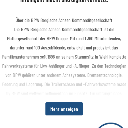
Über die BPW Bergische Achsen Kommanditgesellschaft
​Die BPW Bergische Achsen Kommanditgesellschaft ist die
Muttergesellschaft der BPW Gruppe. Mit rund 1.360 Mitarbeitenden,
darunter rund 100 Auszubildende, entwickelt und produziert das
Familienunternehmen seit 1898 an seinem Stammsitz in Wiehl komplette
Fahrwerksysteme für Lkw-Anhänger und -Auflieger. Zu den Technologien
von BPW gehören unter anderem Achssysteme, Bremsentechnologie,
Federung und Lagerung. Die Trailerachsen und -Fahrwerksysteme made
by BPW sind weltweit millionenfach im Einsatz. Ein umfangreiches
Dienstleistungsspektrum bietet Fahrzeugherstellern und -betreibern
Mehr anzeigen
darüber hinaus die Möglichkeit, die Wirtschaftlichkeit in ihren
Produktions- bzw. Transportprozessen zu erhöhen. www.bpw.de