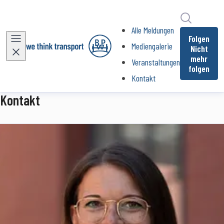
Im Newsr
Alle Meldungen
Folgen
Mediengalerie
Nicht
mehr
Veranstaltungen
folgen
Kontakt
(current)
Kontakt