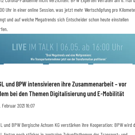
otz Corona-Pandemie nicht verzichten: BPW Experten verraten am 6. Mai 
:00 Uhr in einer online Session, was jetzt mehr Wertschöpfung pro Kilomete
ingt und auf welche Megatrends sich Entscheider schon heute einstellen
rfen.
GL und BPW intensivieren ihre Zusammenarbeit – vor
llem bei den Themen Digitalisierung und E-Mobilität
. Februar 2021 16:07
L und BPW Bergische Achsen KG verstärken ihre Kooperation: BPW wird 
L fortan noch stärker in zentralen Zukunftsthemen der Transport- und