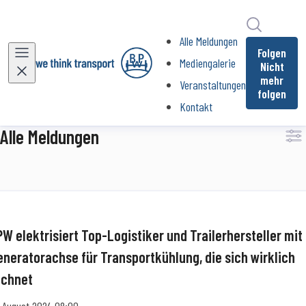
Im Newsr
Alle Meldungen
Folgen
Mediengalerie
Nicht
mehr
Veranstaltungen
folgen
Kontakt
Alle Meldungen
PW elektrisiert Top-Logistiker und Trailerhersteller mit
eneratorachse für Transportkühlung, die sich wirklich
echnet