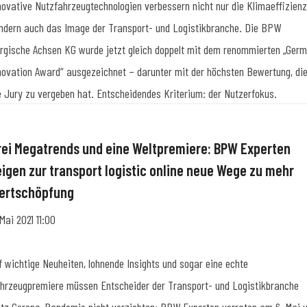
novative Nutzfahrzeugtechnologien verbessern nicht nur die Klimaeffizienz
ndern auch das Image der Transport- und Logistikbranche. Die BPW
rgische Achsen KG wurde jetzt gleich doppelt mit dem renommierten „Ger
novation Award“ ausgezeichnet – darunter mit der höchsten Bewertung, di
e Jury zu vergeben hat. Entscheidendes Kriterium: der Nutzerfokus.
rei Megatrends und eine Weltpremiere: BPW Experten
eigen zur transport logistic online neue Wege zu mehr
ertschöpfung
 Mai 2021 11:00
f wichtige Neuheiten, lohnende Insights und sogar eine echte
hrzeugpremiere müssen Entscheider der Transport- und Logistikbranche