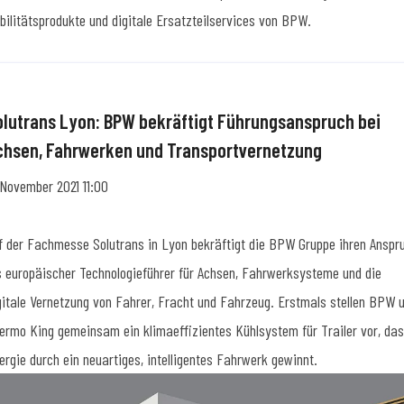
bilitätsprodukte und digitale Ersatzteilservices von BPW.
olutrans Lyon: BPW bekräftigt Führungsanspruch bei
chsen, Fahrwerken und Transportvernetzung
 November 2021 11:00
f der Fachmesse Solutrans in Lyon bekräftigt die BPW Gruppe ihren Anspr
s europäischer Technologieführer für Achsen, Fahrwerksysteme und die
gitale Vernetzung von Fahrer, Fracht und Fahrzeug. Erstmals stellen BPW 
ermo King gemeinsam ein klimaeffizientes Kühlsystem für Trailer vor, da
ergie durch ein neuartiges, intelligentes Fahrwerk gewinnt.