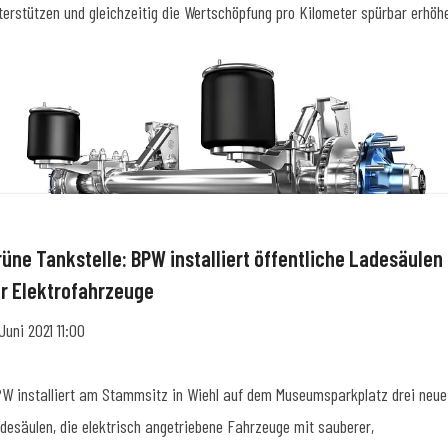
terstützen und gleichzeitig die Wertschöpfung pro Kilometer spürbar erhöh
rüne Tankstelle: BPW installiert öffentliche Ladesäulen
ür Elektrofahrzeuge
 Juni 2021 11:00
W installiert am Stammsitz in Wiehl auf dem Museumsparkplatz drei neue
desäulen, die elektrisch angetriebene Fahrzeuge mit sauberer,