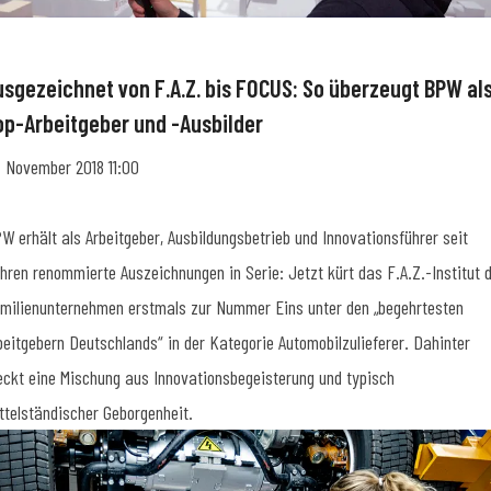
usgezeichnet von F.A.Z. bis FOCUS: So überzeugt BPW al
op-Arbeitgeber und -Ausbilder
. November 2018 11:00
W erhält als Arbeitgeber, Ausbildungsbetrieb und Innovationsführer seit
hren renommierte Auszeichnungen in Serie: Jetzt kürt das F.A.Z.-Institut 
milienunternehmen erstmals zur Nummer Eins unter den „begehrtesten
beitgebern Deutschlands“ in der Kategorie Automobilzulieferer. Dahinter
eckt eine Mischung aus Innovationsbegeisterung und typisch
ttelständischer Geborgenheit.