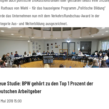
ispiel auch politische Diskussionsrunden oder gestalten selbst eine Sitzun
 Rathaus von Wiehl – für das hauseigene Programm „Politische Bildung“
rde das Unternehmen nun mit dem VerkehrsRundschau-Award in der
tegorie Aus- und Weiterbildung ausgezeichnet.
eue Studie: BPW gehört zu den Top 1 Prozent der
eutschen Arbeitgeber
. Mai 2019 15:00