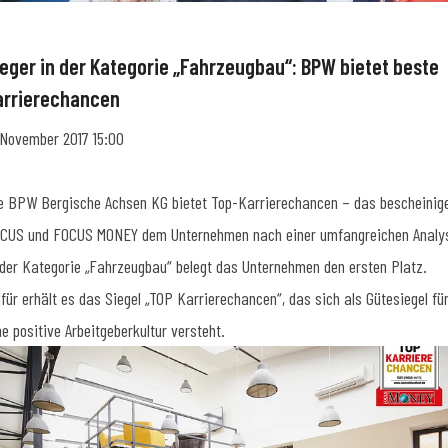
ieger in der Kategorie „Fahrzeugbau“: BPW bietet beste
arrierechancen
 November 2017 15:00
e BPW Bergische Achsen KG bietet Top-Karrierechancen – das bescheinig
CUS und FOCUS MONEY dem Unternehmen nach einer umfangreichen Analy
 der Kategorie „Fahrzeugbau“ belegt das Unternehmen den ersten Platz.
für erhält es das Siegel „TOP Karrierechancen“, das sich als Gütesiegel fü
ne positive Arbeitgeberkultur versteht.