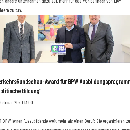
ch andere Unternehmen dazu auf, mehr für das Wohlbefinden von Lkw-
hrern zu tun.
erkehrsRundschau-Award für BPW Ausbildungsprogram
olitische Bildung“
 Februar 2020 13:00
i BPW lernen Auszubildende weit mehr als einen Beruf: Sie organisieren z