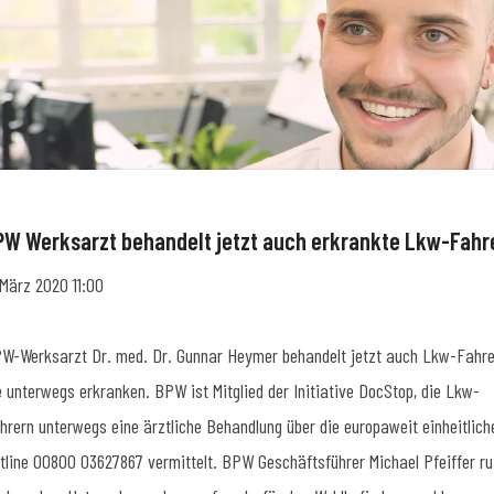
PW Werksarzt behandelt jetzt auch erkrankte Lkw-Fahr
 März 2020 11:00
W-Werksarzt Dr. med. Dr. Gunnar Heymer behandelt jetzt auch Lkw-Fahre
e unterwegs erkranken. BPW ist Mitglied der Initiative DocStop, die Lkw-
hrern unterwegs eine ärztliche Behandlung über die europaweit einheitlich
tline 00800 03627867 vermittelt. BPW Geschäftsführer Michael Pfeiffer ru