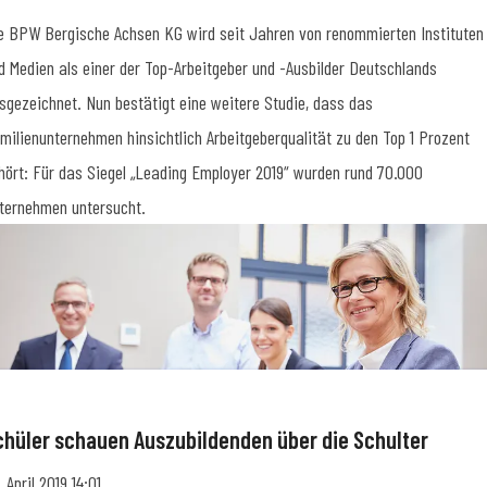
e BPW Bergische Achsen KG wird seit Jahren von renommierten Instituten
d Medien als einer der Top-Arbeitgeber und -Ausbilder Deutschlands
sgezeichnet. Nun bestätigt eine weitere Studie, dass das
milienunternehmen hinsichtlich Arbeitgeberqualität zu den Top 1 Prozent
hört: Für das Siegel „Leading Employer 2019“ wurden rund 70.000
ternehmen untersucht.
chüler schauen Auszubildenden über die Schulter
. April 2019 14:01