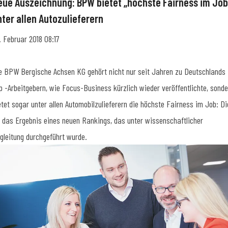
eue Auszeichnung: BPW bietet „höchste Fairness im Job
nter allen Autozulieferern
. Februar 2018 08:17
e BPW Bergische Achsen KG gehört nicht nur seit Jahren zu Deutschlands
p -Arbeitgebern, wie Focus-Business kürzlich wieder veröffentlichte, sonde
etet sogar unter allen Automobilzulieferern die höchste Fairness im Job: Di
t das Ergebnis eines neuen Rankings, das unter wissenschaftlicher
gleitung durchgeführt wurde.