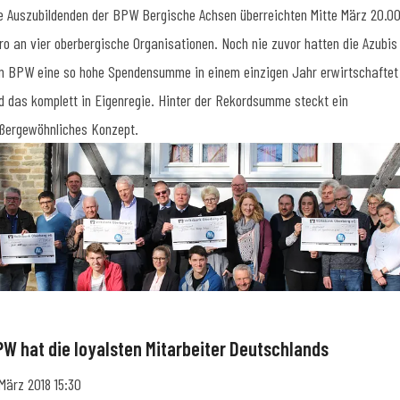
e Auszubildenden der BPW Bergische Achsen überreichten Mitte März 20.0
ro an vier oberbergische Organisationen. Noch nie zuvor hatten die Azubis
n BPW eine so hohe Spendensumme in einem einzigen Jahr erwirtschaftet
d das komplett in Eigenregie. Hinter der Rekordsumme steckt ein
ßergewöhnliches Konzept.
PW hat die loyalsten Mitarbeiter Deutschlands
 März 2018 15:30