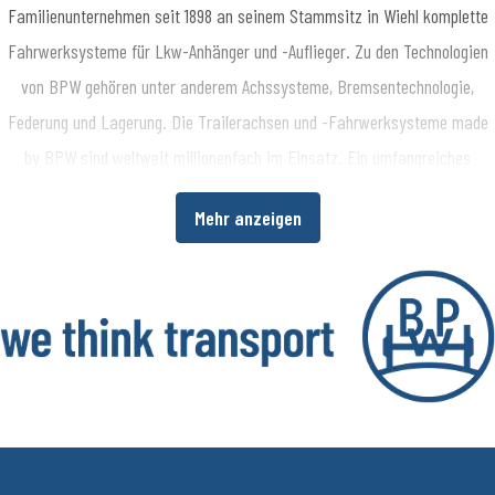
Familienunternehmen seit 1898 an seinem Stammsitz in Wiehl komplette
Fahrwerksysteme für Lkw-Anhänger und -Auflieger. Zu den Technologien
von BPW gehören unter anderem Achssysteme, Bremsentechnologie,
Federung und Lagerung. Die Trailerachsen und -Fahrwerksysteme made
by BPW sind weltweit millionenfach im Einsatz. Ein umfangreiches
Dienstleistungsspektrum bietet Fahrzeugherstellern und -betreibern
Mehr anzeigen
darüber hinaus die Möglichkeit, die Wirtschaftlichkeit in ihren
Produktions- bzw. Transportprozessen zu erhöhen. www.bpw.de
Über die BPW Gruppe
​Die BPW Gruppe erforscht, entwickelt und produziert alles, was den
Transport bewegt, sichert, beleuchtet, intelligent macht und digital
vernetzt. Weltweit ist die Unternehmensgruppe mit ihren Marken BPW,
Ermax, HBN, HESTAL und idem telematics ein bevorzugter Systempartner