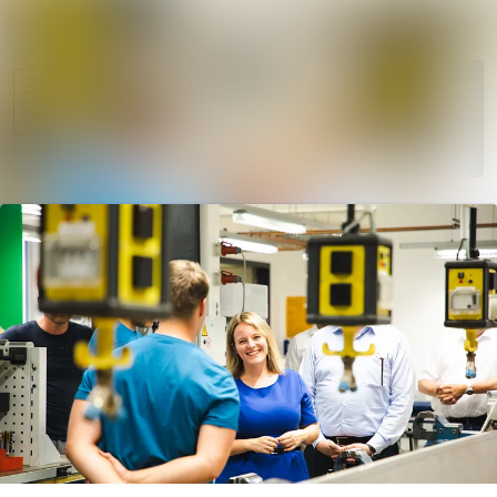
Im Newsr
Alle Meldungen
Folgen
Mediengalerie
Nicht
mehr
Veranstaltungen
folgen
Kontakt