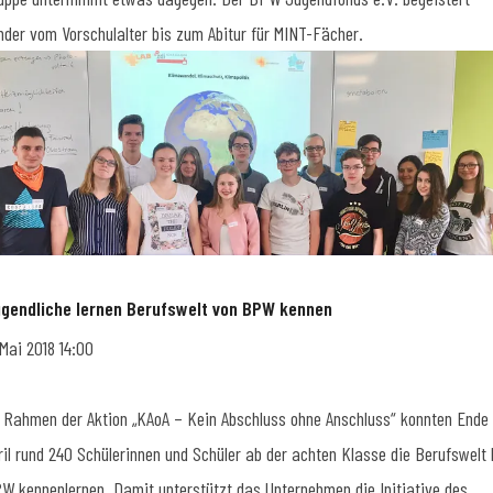
nder vom Vorschulalter bis zum Abitur für MINT-Fächer.
gendliche lernen Berufswelt von BPW kennen
 Mai 2018 14:00
 Rahmen der Aktion „KAoA – Kein Abschluss ohne Anschluss“ konnten Ende
ril rund 240 Schülerinnen und Schüler ab der achten Klasse die Berufswelt 
W kennenlernen. Damit unterstützt das Unternehmen die Initiative des