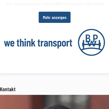
und -Fahrwerksysteme made by BPW sind weltweit millionenfach
im Einsatz. Ein umfangreiches Dienstleistungsspektrum bietet
Mehr anzeigen
Fahrzeugherstellern und -betreibern darüber hinaus die
Möglichkeit, die Wirtschaftlichkeit in ihren Produktions- bzw.
Transportprozessen zu erhöhen.
www.bpw.de
Über die BPW Gruppe
Die BPW Gruppe, mit Hauptsitz in Wiehl, ist der verlässliche
Mobilitäts- und Systempartner für die Transportindustrie und
bietet innovative Lösungen aus einer Hand. Das Portfolio reicht von
der Achse über Federungssysteme und Bremsentechnologien (BPW)
Kontakt
über Verschließsysteme und Aufbautentechnik (Hestal),
Beleuchtungssysteme (Ermax) und Kunststofftechnologien (HBN-
Teknik) bis hin zu benutzerfreundlichen Telematik-Anwendungen