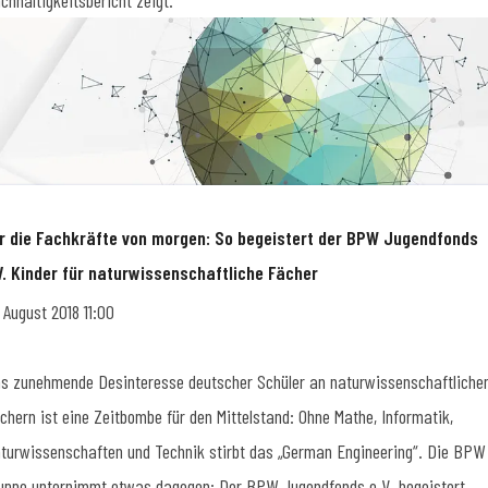
chhaltigkeitsbericht zeigt.
r die Fachkräfte von morgen: So begeistert der BPW Jugendfonds
V. Kinder für naturwissenschaftliche Fächer
. August 2018 11:00
s zunehmende Desinteresse deutscher Schüler an naturwissenschaftliche
chern ist eine Zeitbombe für den Mittelstand: Ohne Mathe, Informatik,
turwissenschaften und Technik stirbt das „German Engineering“. Die BPW
uppe unternimmt etwas dagegen: Der BPW Jugendfonds e.V. begeistert