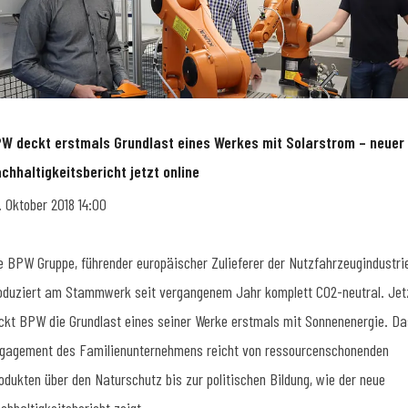
W deckt erstmals Grundlast eines Werkes mit Solarstrom – neuer
chhaltigkeitsbericht jetzt online
. Oktober 2018 14:00
e BPW Gruppe, führender europäischer Zulieferer der Nutzfahrzeugindustrie
oduziert am Stammwerk seit vergangenem Jahr komplett CO2-neutral. Jet
ckt BPW die Grundlast eines seiner Werke erstmals mit Sonnenenergie. Da
gagement des Familienunternehmens reicht von ressourcenschonenden
odukten über den Naturschutz bis zur politischen Bildung, wie der neue