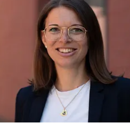
für Truck und Trailer (idem telematics). Die Technologien und
Dienstleistungen der BPW Gruppe ermöglichen wirtschaftliche
Produktionsabläufe bei den Herstellern und schaffen höchste
Transparenz in den Verlade- und Transportprozessen für ein
effizientes Flottenmanagement der Fahrzeugbetreiber. Weltweit
verfügt die inhabergeführte Unternehmensgruppe BPW über 70
Gesellschaften und beschäftigt rund 7.000 Mitarbeiter.
www.bpw.de