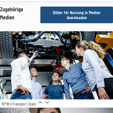
dine Simon
Zugehörige
Bilder für Nutzung in Medien
essekontakt
Teamkoordinatorin Medienmanagement
Presse- und
Medien
downloaden
fentlichkeitsarbeit
SimonN@bpw.de
+49 (0) 2262 78-1909
BPW eTransport Team