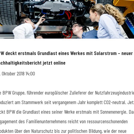
W deckt erstmals Grundlast eines Werkes mit Solarstrom – neuer
chhaltigkeitsbericht jetzt online
. Oktober 2018 14:00
e BPW Gruppe, führender europäischer Zulieferer der Nutzfahrzeugindustrie
oduziert am Stammwerk seit vergangenem Jahr komplett CO2-neutral. Jet
ckt BPW die Grundlast eines seiner Werke erstmals mit Sonnenenergie. Da
gagement des Familienunternehmens reicht von ressourcenschonenden
odukten über den Naturschutz bis zur politischen Bildung, wie der neue