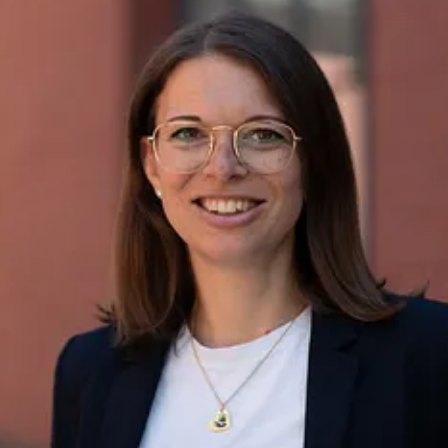
weitere wichtige Komponenten für Truck, Trailer und Bus.
Transportunternehmen bietet die BPW Gruppe umfassende
Mobilitätsdienste. Sie reichen vom weltweiten Servicenetz über
Ersatzteilversorgung bis zur intelligenten Vernetzung von Fahrzeug,
Fahrer und Fracht. Die inhabergeführte Unternehmensgruppe
beschäftigt aktuell 7.200 Mitarbeiter in über 50 Ländern und
erzielte 2017 einen konsolidierten Umsatz von 1,48 Milliarden Euro.
www.bpw.de