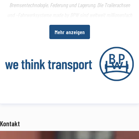
Bremsentechnologie, Federung und Lagerung. Die Trailerachsen
und -Fahrwerksysteme made by BPW sind weltweit millionenfach
im Einsatz. Ein umfangreiches Dienstleistungsspektrum bietet
Mehr anzeigen
Fahrzeugherstellern und -betreibern darüber hinaus die
Möglichkeit, die Wirtschaftlichkeit in ihren Produktions- bzw.
Transportprozessen zu erhöhen.
www.bpw.de
Über die BPW Gruppe
Die BPW Gruppe erforscht, entwickelt und produziert alles, was den
Transport bewegt, sichert, beleuchtet, intelligent macht und digital
vernetzt. Weltweit ist die Unternehmensgruppe mit ihren Marken
BPW
,
Ermax
,
HBN
,
HESTAL
und
idem telematics
ein bevorzugter
Kontakt
Systempartner der Nfz-Branche für Fahrwerke, Bremsen,
Beleuchtung, Verschließ- und Aufbautentechnik, Telematik sowie