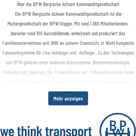
Über die BPW Bergische Achsen Kommanditgesellschaft
​Die BPW Bergische Achsen Kommanditgesellschaft ist die
Muttergesellschaft der BPW Gruppe. Mit rund 1.360 Mitarbeitenden,
darunter rund 100 Auszubildende, entwickelt und produziert das
Familienunternehmen seit 1898 an seinem Stammsitz in Wiehl komplette
Fahrwerksysteme für Lkw-Anhänger und -Auflieger. Zu den Technologien
von BPW gehören unter anderem Achssysteme, Bremsentechnologie,
Federung und Lagerung. Die Trailerachsen und -Fahrwerksysteme made
by BPW sind weltweit millionenfach im Einsatz. Ein umfangreiches
Dienstleistungsspektrum bietet Fahrzeugherstellern und -betreibern
Mehr anzeigen
darüber hinaus die Möglichkeit, die Wirtschaftlichkeit in ihren
Produktions- bzw. Transportprozessen zu erhöhen. www.bpw.de
Über die BPW Gruppe