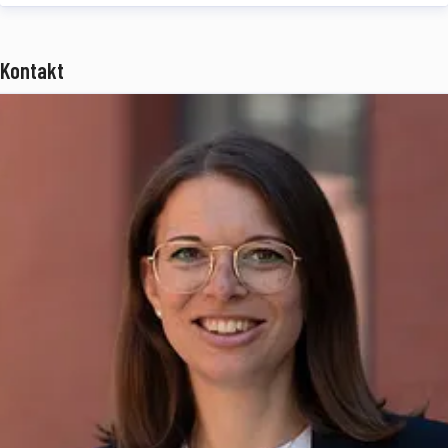
telematics ist ein Tochterunternehmen der BPW Gruppe und
beschäftigt rund 75 Mitarbeiter an den Standorten München und
Kontakt
Ulm.
www.idemtelematics.com
Über die BPW Gruppe
Die BPW Gruppe erforscht, entwickelt und produziert alles, was den
Transport bewegt, sichert, beleuchtet, intelligent macht und digital
vernetzt. Weltweit ist die Unternehmensgruppe mit ihren Marken
BPW
,
Ermax
,
HBN
,
HESTAL
und
idem telematics
ein bevorzugter
Systempartner der Nfz-Branche für Fahrwerke, Bremsen,
Beleuchtung, Verschließ- und Aufbautentechnik, Telematik sowie
weitere wichtige Komponenten für Truck, Trailer und Bus.
Transportunternehmen bietet die BPW Gruppe umfassende
Mobilitätsdienste. Sie reichen vom weltweiten Servicenetz über