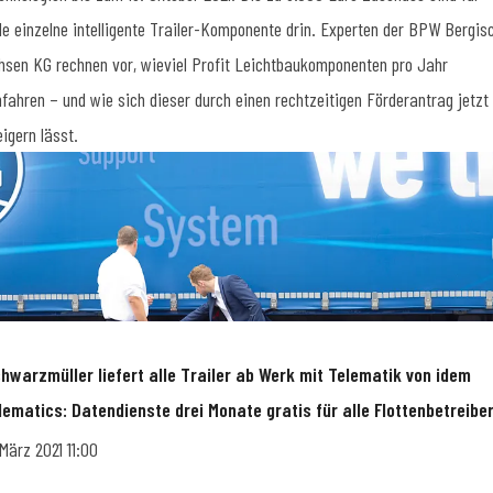
de einzelne intelligente Trailer-Komponente drin. Experten der BPW Bergis
hsen KG rechnen vor, wieviel Profit Leichtbaukomponenten pro Jahr
nfahren – und wie sich dieser durch einen rechtzeitigen Förderantrag jetzt
eigern lässt.
hwarzmüller liefert alle Trailer ab Werk mit Telematik von idem
lematics: Datendienste drei Monate gratis für alle Flottenbetreibe
 März 2021 11:00