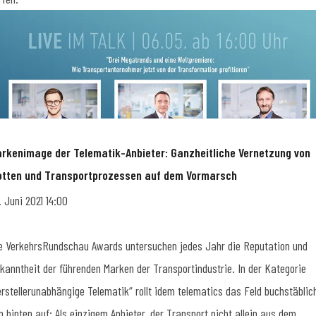
rkenimage der Telematik-Anbieter: Ganzheitliche Vernetzung von
otten und Transportprozessen auf dem Vormarsch
. Juni 2021 14:00
e VerkehrsRundschau Awards untersuchen jedes Jahr die Reputation und
kanntheit der führenden Marken der Transportindustrie. In der Kategorie
erstellerunabhängige Telematik“ rollt idem telematics das Feld buchstäblic
n hinten auf: Als einzigem Anbieter, der Transport nicht allein aus dem