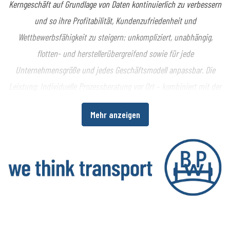
Kerngeschäft auf Grundlage von Daten kontinuierlich zu verbessern
und so ihre Profitabilität, Kundenzufriedenheit und
Wettbewerbsfähigkeit zu steigern: unkompliziert, unabhängig,
flotten- und herstellerübergreifend sowie für jede
Unternehmensgröße und jedes Geschäftsmodell anpassbar. Die
Leistung: Individuelle Prozessberatung vor Ort – kombiniert mit der
europaweit marktführenden All-in-One-Telematikplattform
Mehr anzeigen
cargofleet für Truck, Trailer, Fracht und Logistik. Mit der
Zusammenführung der Datenwelten von Fahrzeugen, Fahrern und
Fracht bietet idem telematics ein Komplettsystem zur Erhöhung
der Transparenz und Wirtschaftlichkeit im gesamten
Logistikprozess. Plus: Einzigartige Kundennähe und Flexibilität bei
individuellen Telematik-Anforderungen, basierend auf mehr als 20
Jahren Telematik-, Transport- und Logistik-Know-how. idem