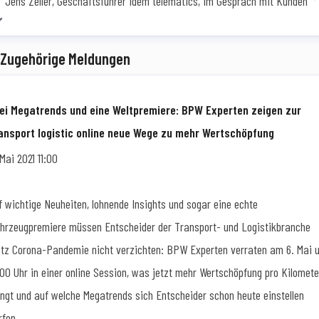
Jens Zeller, Geschäftsführer idem telematics, im Gespräch mit Kunden
Zugehörige Meldungen
ei Megatrends und eine Weltpremiere: BPW Experten zeigen zur
ansport logistic online neue Wege zu mehr Wertschöpfung
 Mai 2021 11:00
f wichtige Neuheiten, lohnende Insights und sogar eine echte
hrzeugpremiere müssen Entscheider der Transport- und Logistikbranche
otz Corona-Pandemie nicht verzichten: BPW Experten verraten am 6. Mai 
:00 Uhr in einer online Session, was jetzt mehr Wertschöpfung pro Kilomete
ingt und auf welche Megatrends sich Entscheider schon heute einstellen
rfen.