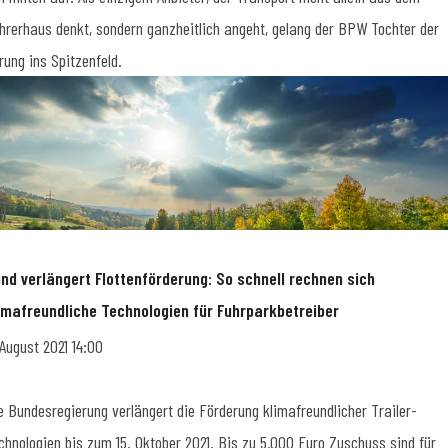
hrerhaus denkt, sondern ganzheitlich angeht, gelang der BPW Tochter der
rung ins Spitzenfeld.
nd verlängert Flottenförderung: So schnell rechnen sich
imafreundliche Technologien für Fuhrparkbetreiber
 August 2021 14:00
e Bundesregierung verlängert die Förderung klimafreundlicher Trailer-
chnologien bis zum 15. Oktober 2021. Bis zu 5.000 Euro Zuschuss sind für