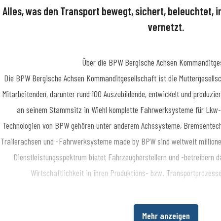
Alles, was den Transport bewegt, sichert, beleuchtet, i
vernetzt.
Über die BPW Bergische Achsen Kommanditges
​Die BPW Bergische Achsen Kommanditgesellschaft ist die Muttergesellsc
Mitarbeitenden, darunter rund 100 Auszubildende, entwickelt und produzie
an seinem Stammsitz in Wiehl komplette Fahrwerksysteme für Lkw-A
Technologien von BPW gehören unter anderem Achssysteme, Bremsentechn
Trailerachsen und -Fahrwerksysteme made by BPW sind weltweit millione
Dienstleistungsspektrum bietet Fahrzeugherstellern und -betreibern da
Wirtschaftlichkeit in ihren Produktions- bzw. Transportprozes
Über die BPW Gruppe
Mehr anzeigen
​Die BPW Gruppe erforscht, entwickelt und produziert alles, was den Tra