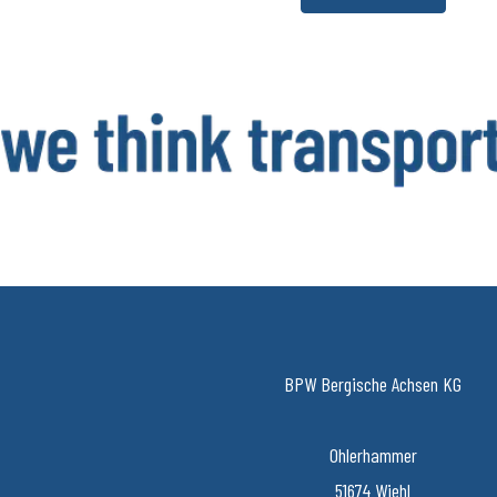
intelligent macht und digital vernetzt. Weltweit ist die Unternehmensg
HBN, HESTAL und idem telematics ein bevorzugter Systempartner der N
Beleuchtung, Verschließ- und Aufbautentechnik, Telematik sowie weitere
Trailer. Transportunternehmen bietet die BPW Gruppe umfassende Mob
weltweiten Servicenetz über Ersatzteilversorgung bis zur intelligenten 
Fracht. Die inhabergeführte Unternehmensgruppe beschäftigt aktuell run
und erzielte 2024 einen konsolidierten Umsatz von 1,562 Mil
BPW Bergische Achsen KG
Ohlerhammer
51674 Wiehl