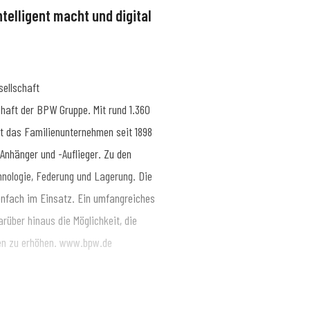
ntelligent macht und digital
ellschaft
haft der BPW Gruppe. Mit rund 1.360
rt das Familienunternehmen seit 1898
nhänger und -Auflieger. Zu den
ologie, Federung und Lagerung. Die
nfach im Einsatz. Ein umfangreiches
rüber hinaus die Möglichkeit, die
sen zu erhöhen. www.bpw.de
nsport bewegt, sichert, beleuchtet,