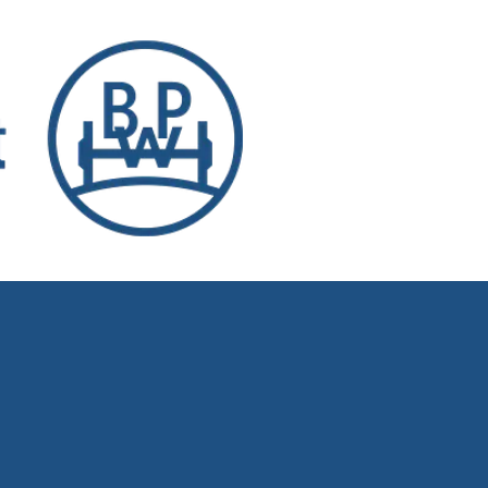
ruppe mit ihren Marken BPW, Ermax,
fz-Branche für Fahrwerke, Bremsen,
 wichtige Komponenten für Truck und
ilitätsdienste. Sie reichen vom
Vernetzung von Fahrzeug, Fahrer und
d 6.580 Mitarbeitende in 28 Ländern
liarden Euro. www.bpw.de