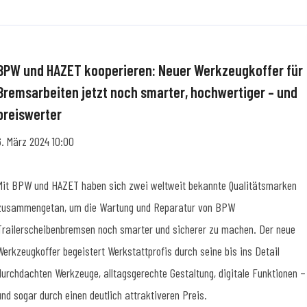
BPW und HAZET kooperieren: Neuer Werkzeugkoffer für
Bremsarbeiten jetzt noch smarter, hochwertiger – und
preiswerter
6. März 2024 10:00
Mit BPW und HAZET haben sich zwei weltweit bekannte Qualitätsmarken
zusammengetan, um die Wartung und Reparatur von BPW
Trailerscheibenbremsen noch smarter und sicherer zu machen. Der neue
Werkzeugkoffer begeistert Werkstattprofis durch seine bis ins Detail
durchdachten Werkzeuge, alltagsgerechte Gestaltung, digitale Funktionen –
und sogar durch einen deutlich attraktiveren Preis.