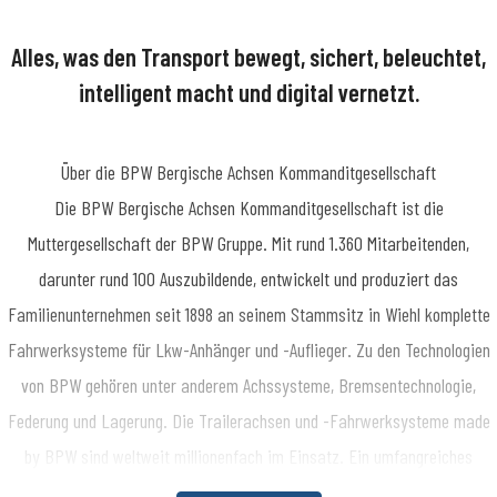
Alles, was den Transport bewegt, sichert, beleuchtet,
intelligent macht und digital vernetzt.
Über die BPW Bergische Achsen Kommanditgesellschaft
​Die BPW Bergische Achsen Kommanditgesellschaft ist die
Muttergesellschaft der BPW Gruppe. Mit rund 1.360 Mitarbeitenden,
darunter rund 100 Auszubildende, entwickelt und produziert das
Familienunternehmen seit 1898 an seinem Stammsitz in Wiehl komplette
Fahrwerksysteme für Lkw-Anhänger und -Auflieger. Zu den Technologien
von BPW gehören unter anderem Achssysteme, Bremsentechnologie,
Federung und Lagerung. Die Trailerachsen und -Fahrwerksysteme made
by BPW sind weltweit millionenfach im Einsatz. Ein umfangreiches
Dienstleistungsspektrum bietet Fahrzeugherstellern und -betreibern