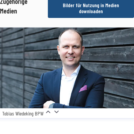
Zugehörige
Bilder für Nutzung in Medien
essekontakt
Teamkoordinatorin Medienmanagement
Presse- und
Medien
downloaden
fentlichkeitsarbeit
SimonN@bpw.de
+49 (0) 2262 78-1909
Tobias Wiedeking BPW