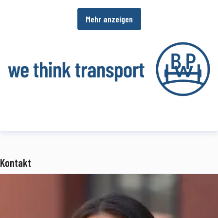
im Einsatz. Ein umfangreiches Dienstleistungsspektrum bietet
Mehr anzeigen
Fahrzeugherstellern und -betreibern darüber hinaus die
Möglichkeit, die Wirtschaftlichkeit in ihren Produktions- bzw.
Transportprozessen zu erhöhen.
www.bpw.de
Über die BPW Gruppe
Die BPW Gruppe erforscht, entwickelt und produziert alles, was den
Transport bewegt, sichert, beleuchtet, intelligent macht und digital
vernetzt. Weltweit ist die Unternehmensgruppe mit ihren Marken
BPW
,
Ermax
,
HBN
,
HESTAL
und
idem telematics
ein bevorzugter
Kontakt
Systempartner der Nfz-Branche für Fahrwerke, Bremsen,
Beleuchtung, Verschließ- und Aufbautentechnik, Telematik sowie
weitere wichtige Komponenten für Truck, Trailer und Bus.
Transportunternehmen bietet die BPW Gruppe umfassende