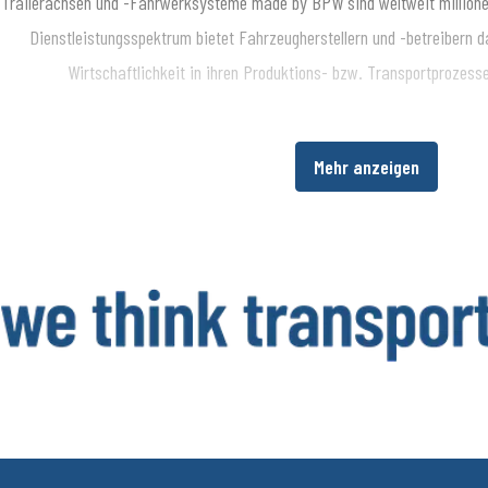
Trailerachsen und -Fahrwerksysteme made by BPW sind weltweit millione
Dienstleistungsspektrum bietet Fahrzeugherstellern und -betreibern da
Wirtschaftlichkeit in ihren Produktions- bzw. Transportprozes
Über die BPW Gruppe
Mehr anzeigen
​Die BPW Gruppe erforscht, entwickelt und produziert alles, was den Tra
intelligent macht und digital vernetzt. Weltweit ist die Unternehmensg
HBN, HESTAL und idem telematics ein bevorzugter Systempartner der N
Beleuchtung, Verschließ- und Aufbautentechnik, Telematik sowie weitere
Trailer. Transportunternehmen bietet die BPW Gruppe umfassende Mob
weltweiten Servicenetz über Ersatzteilversorgung bis zur intelligenten 
Fracht. Die inhabergeführte Unternehmensgruppe beschäftigt aktuell run
und erzielte 2024 einen konsolidierten Umsatz von 1,562 Mil