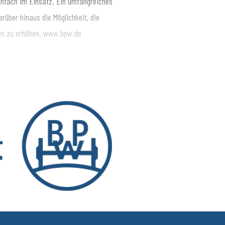
nfach im Einsatz. Ein umfangreiches
rüber hinaus die Möglichkeit, die
sen zu erhöhen. www.bpw.de
nsport bewegt, sichert, beleuchtet,
ruppe mit ihren Marken BPW, Ermax,
fz-Branche für Fahrwerke, Bremsen,
 wichtige Komponenten für Truck und
ilitätsdienste. Sie reichen vom
Vernetzung von Fahrzeug, Fahrer und
d 6.580 Mitarbeitende in 28 Ländern
liarden Euro. www.bpw.de