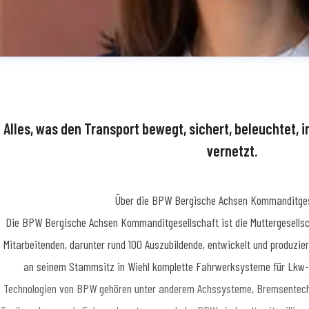
Alles, was den Transport bewegt, sichert, beleuchtet, i
vernetzt.
Über die BPW Bergische Achsen Kommanditges
dine Simon
​Die BPW Bergische Achsen Kommanditgesellschaft ist die Muttergesellsc
essekontakt
Teamkoordinatorin Medienmanagement
Presse- und Öffentlic
Mitarbeitenden, darunter rund 100 Auszubildende, entwickelt und produzie
62 78-1909
an seinem Stammsitz in Wiehl komplette Fahrwerksysteme für Lkw-A
Technologien von BPW gehören unter anderem Achssysteme, Bremsentechn