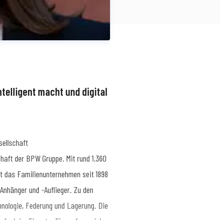
ntelligent macht und digital
ellschaft
haft der BPW Gruppe. Mit rund 1.360
hkeitsarbeit
SimonN@bpw.de
+49 (0)
rt das Familienunternehmen seit 1898
nhänger und -Auflieger. Zu den
ologie, Federung und Lagerung. Die