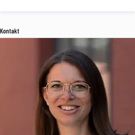
Jahren Telematik-, Transport- und Logistik-Know-how. idem
telematics ist ein Tochterunternehmen der
BPW Gruppe
und
beschäftigt rund 75 Mitarbeiter an den Standorten München und
Kontakt
Ulm.
www.idemtelematics.com
Über die BPW Gruppe
Die BPW Gruppe erforscht, entwickelt und produziert alles, was den
Transport bewegt, sichert, beleuchtet, intelligent macht und digital
vernetzt. Weltweit ist die Unternehmensgruppe mit ihren Marken
BPW
,
Ermax
,
HBN
,
HESTAL
und
idem telematics
ein bevorzugter
Systempartner der Nfz-Branche für Fahrwerke, Bremsen,
Beleuchtung, Verschließ- und Aufbautentechnik, Telematik sowie
weitere wichtige Komponenten für Truck, Trailer und Bus.
Transportunternehmen bietet die BPW Gruppe umfassende