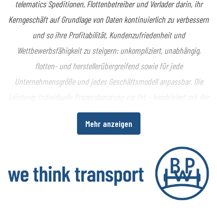
telematics Speditionen, Flottenbetreiber und Verlader darin, ihr
Kerngeschäft auf Grundlage von Daten kontinuierlich zu verbessern
und so ihre Profitabilität, Kundenzufriedenheit und
Wettbewerbsfähigkeit zu steigern: unkompliziert, unabhängig,
flotten- und herstellerübergreifend sowie für jede
Unternehmensgröße und jedes Geschäftsmodell anpassbar. Die
Leistung: Individuelle Prozessberatung vor Ort – kombiniert mit der
europaweit marktführenden All-in-One-Telematikplattform
Mehr anzeigen
cargofleet für Truck, Trailer, Fracht und Logistik. Mit der
Zusammenführung der Datenwelten von Fahrzeugen, Fahrern und
Fracht bietet idem telematics ein Komplettsystem zur Erhöhung
der Transparenz und Wirtschaftlichkeit im gesamten
Logistikprozess. Plus: einzigartige Kundennähe und Flexibilität bei
individuellen Telematik-Anforderungen, basierend auf mehr als 20