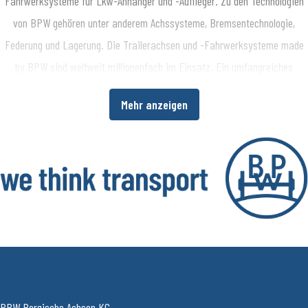
Fahrwerksysteme für Lkw-Anhänger und -Auflieger. Zu den Technologien
von BPW gehören unter anderem Achssysteme, Bremsentechnologie,
Federung und Lagerung. Die Trailerachsen und -Fahrwerksysteme made
by BPW sind weltweit millionenfach im Einsatz. Ein umfangreiches
Dienstleistungsspektrum bietet Fahrzeugherstellern und -betreibern
Mehr anzeigen
darüber hinaus die Möglichkeit, die Wirtschaftlichkeit in ihren
Produktions- bzw. Transportprozessen zu erhöhen. www.bpw.de
Über die BPW Gruppe
​Die BPW Gruppe erforscht, entwickelt und produziert alles, was den
Transport bewegt, sichert, beleuchtet, intelligent macht und digital
vernetzt. Weltweit ist die Unternehmensgruppe mit ihren Marken BPW,
Ermax, HBN, HESTAL und idem telematics ein bevorzugter Systempartner
der Nfz-Branche für Fahrwerke, Bremsen, Beleuchtung, Verschließ- und
BPW Bergische Achsen KG