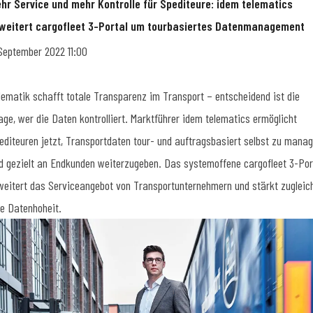
hr Service und mehr Kontrolle für Spediteure: idem telematics
weitert cargofleet 3-Portal um tourbasiertes Datenmanagement
 September 2022 11:00
lematik schafft totale Transparenz im Transport – entscheidend ist die
age, wer die Daten kontrolliert. Marktführer idem telematics ermöglicht
editeuren jetzt, Transportdaten tour- und auftragsbasiert selbst zu mana
d gezielt an Endkunden weiterzugeben. Das systemoffene cargofleet 3-Por
weitert das Serviceangebot von Transportunternehmern und stärkt zugleic
re Datenhoheit.