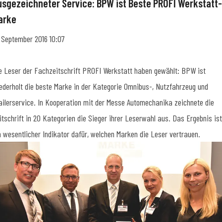
usgezeichneter Service: BPW ist Beste PROFI Werkstatt-
arke
. September 2016 10:07
e Leser der Fachzeitschrift PROFI Werkstatt haben gewählt: BPW ist
ederholt die beste Marke in der Kategorie Omnibus-, Nutzfahrzeug und
ailerservice. In Kooperation mit der Messe Automechanika zeichnete die
itschrift in 20 Kategorien die Sieger ihrer Leserwahl aus. Das Ergebnis ist
n wesentlicher Indikator dafür, welchen Marken die Leser vertrauen.