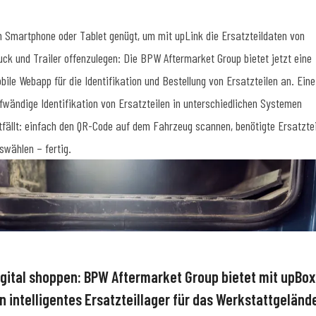
n Smartphone oder Tablet genügt, um mit upLink die Ersatzteildaten von
uck und Trailer offenzulegen: Die BPW Aftermarket Group bietet jetzt eine
bile Webapp für die Identifikation und Bestellung von Ersatzteilen an. Eine
fwändige Identifikation von Ersatzteilen in unterschiedlichen Systemen
tfällt: einfach den QR-Code auf dem Fahrzeug scannen, benötigte Ersatztei
swählen – fertig.
igital shoppen: BPW Aftermarket Group bietet mit upBox
in intelligentes Ersatzteillager für das Werkstattgeländ