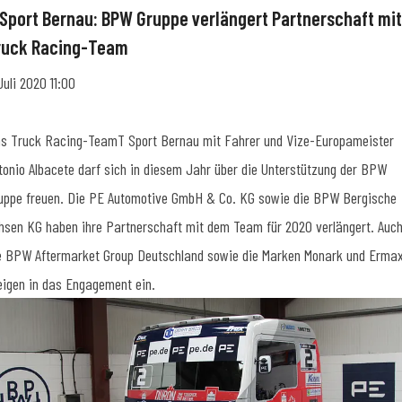
 Sport Bernau: BPW Gruppe verlängert Partnerschaft mit
ruck Racing-Team
 Juli 2020 11:00
s Truck Racing-TeamT Sport Bernau mit Fahrer und Vize-Europameister
tonio Albacete darf sich in diesem Jahr über die Unterstützung der BPW
uppe freuen. Die PE Automotive GmbH & Co. KG sowie die BPW Bergische
hsen KG haben ihre Partnerschaft mit dem Team für 2020 verlängert. Auc
e BPW Aftermarket Group Deutschland sowie die Marken Monark und Erma
eigen in das Engagement ein.