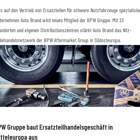
s auf den Vertrieb von Ersatzteilen für schwere Nutzfahrzeuge spezialisie
ternehmen Auto Brand wird neues Mitglied der BPW Gruppe. Mit 23
andorten und eigenen Distributionszentren stärkt Auto Brand das Nfz-
ilehandelsnetzwerk der BPW Aftermarket Group in Südosteuropa.
PW Gruppe baut Ersatzteilhandelsgeschäft in
itteleuropa aus