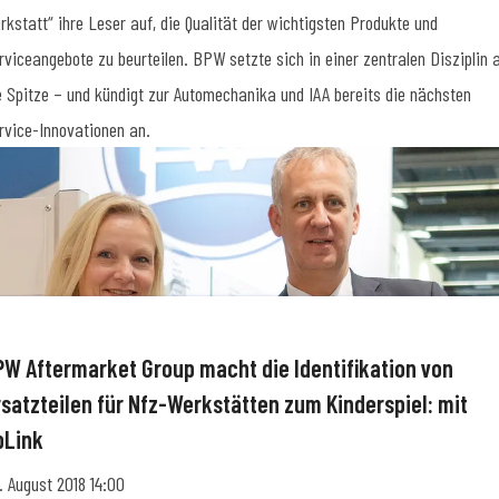
rkstatt“ ihre Leser auf, die Qualität der wichtigsten Produkte und
rviceangebote zu beurteilen. BPW setzte sich in einer zentralen Disziplin 
e Spitze – und kündigt zur Automechanika und IAA bereits die nächsten
rvice-Innovationen an.
PW Aftermarket Group macht die Identifikation von
rsatzteilen für Nfz-Werkstätten zum Kinderspiel: mit
pLink
. August 2018 14:00