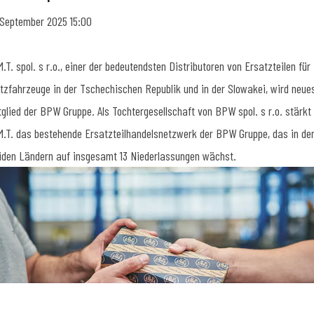
 September 2025 15:00
M.T. spol. s r.o., einer der bedeutendsten Distributoren von Ersatzteilen für
tzfahrzeuge in der Tschechischen Republik und in der Slowakei, wird neue
tglied der BPW Gruppe. Als Tochtergesellschaft von BPW spol. s r.o. stärkt
M.T. das bestehende Ersatzteilhandelsnetzwerk der BPW Gruppe, das in de
iden Ländern auf insgesamt 13 Niederlassungen wächst.