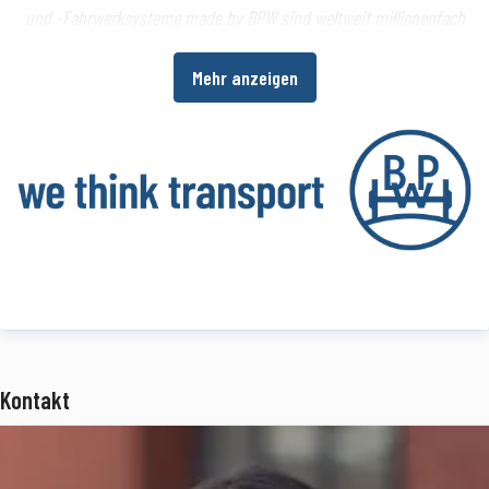
und -Fahrwerksysteme made by BPW sind weltweit millionenfach
im Einsatz. Ein umfangreiches Dienstleistungsspektrum bietet
Mehr anzeigen
Fahrzeugherstellern und -betreibern darüber hinaus die
Möglichkeit, die Wirtschaftlichkeit in ihren Produktions- bzw.
Transportprozessen zu erhöhen.
www.bpw.de
Über die BPW Gruppe
Die BPW Gruppe, mit Hauptsitz in Wiehl, ist der verlässliche
Mobilitäts- und Systempartner für die Transportindustrie und
bietet innovative Lösungen aus einer Hand. Das Portfolio reicht von
der Achse über Federungssysteme und Bremsentechnologien (BPW)
Kontakt
über Verschließsysteme und Aufbautentechnik (Hestal),
Beleuchtungssysteme (Ermax) und Kunststofftechnologien (HBN-
Teknik) bis hin zu benutzerfreundlichen Telematik-Anwendungen