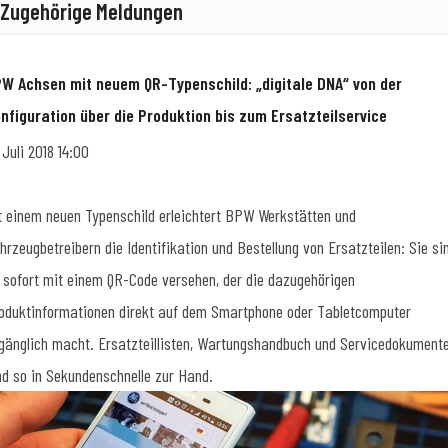
Zugehörige Meldungen
W Achsen mit neuem QR-Typenschild: „digitale DNA“ von der
nfiguration über die Produktion bis zum Ersatzteilservice
. Juli 2018 14:00
t einem neuen Typenschild erleichtert BPW Werkstätten und
hrzeugbetreibern die Identifikation und Bestellung von Ersatzteilen: Sie si
 sofort mit einem QR-Code versehen, der die dazugehörigen
oduktinformationen direkt auf dem Smartphone oder Tabletcomputer
gänglich macht. Ersatzteillisten, Wartungshandbuch und Servicedokument
nd so in Sekundenschnelle zur Hand.