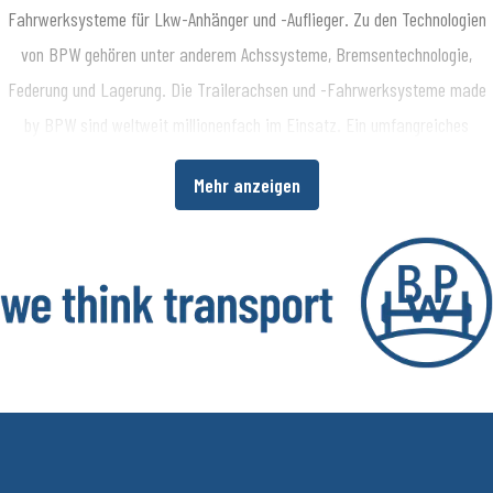
Fahrwerksysteme für Lkw-Anhänger und -Auflieger. Zu den Technologien
von BPW gehören unter anderem Achssysteme, Bremsentechnologie,
Federung und Lagerung. Die Trailerachsen und -Fahrwerksysteme made
by BPW sind weltweit millionenfach im Einsatz. Ein umfangreiches
Dienstleistungsspektrum bietet Fahrzeugherstellern und -betreibern
Mehr anzeigen
darüber hinaus die Möglichkeit, die Wirtschaftlichkeit in ihren
Produktions- bzw. Transportprozessen zu erhöhen. www.bpw.de
Über die BPW Gruppe
​Die BPW Gruppe erforscht, entwickelt und produziert alles, was den
Transport bewegt, sichert, beleuchtet, intelligent macht und digital
vernetzt. Weltweit ist die Unternehmensgruppe mit ihren Marken BPW,
Ermax, HBN, HESTAL und idem telematics ein bevorzugter Systempartner
der Nfz-Branche für Fahrwerke, Bremsen, Beleuchtung, Verschließ- und