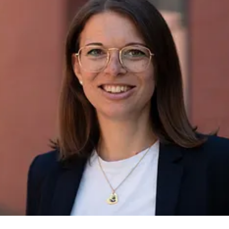
für Truck und Trailer (idem telematics). Die Technologien und
Dienstleistungen der BPW Gruppe ermöglichen wirtschaftliche
Produktionsabläufe bei den Herstellern und schaffen höchste
Transparenz in den Verlade- und Transportprozessen für ein
effizientes Flottenmanagement der Fahrzeugbetreiber. Weltweit
verfügt die inhabergeführte Unternehmensgruppe BPW über 70
Gesellschaften und beschäftigt rund 7.000 Mitarbeiter.
www.bpw.de