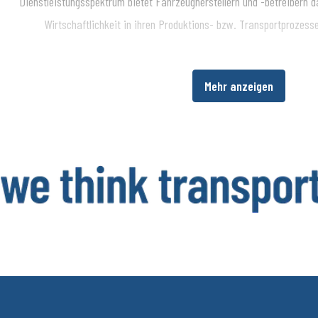
Dienstleistungsspektrum bietet Fahrzeugherstellern und -betreibern da
Wirtschaftlichkeit in ihren Produktions- bzw. Transportprozes
Über die BPW Gruppe
Mehr anzeigen
​Die BPW Gruppe erforscht, entwickelt und produziert alles, was den Tra
intelligent macht und digital vernetzt. Weltweit ist die Unternehmensg
HBN, HESTAL und idem telematics ein bevorzugter Systempartner der N
Beleuchtung, Verschließ- und Aufbautentechnik, Telematik sowie weitere
Trailer. Transportunternehmen bietet die BPW Gruppe umfassende Mob
weltweiten Servicenetz über Ersatzteilversorgung bis zur intelligenten 
Fracht. Die inhabergeführte Unternehmensgruppe beschäftigt aktuell run
und erzielte 2024 einen konsolidierten Umsatz von 1,562 Mil