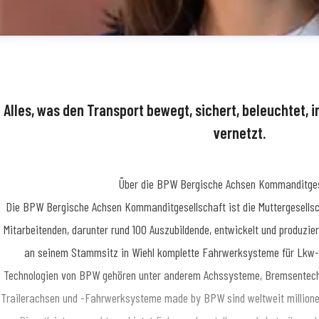
Alles, was den Transport bewegt, sichert, beleuchtet, i
vernetzt.
Über die BPW Bergische Achsen Kommanditges
dine Simon
​Die BPW Bergische Achsen Kommanditgesellschaft ist die Muttergesellsc
essekontakt
Teamkoordinatorin Medienmanagement
Presse- und Öffentlic
Mitarbeitenden, darunter rund 100 Auszubildende, entwickelt und produzie
62 78-1909
an seinem Stammsitz in Wiehl komplette Fahrwerksysteme für Lkw-A
Technologien von BPW gehören unter anderem Achssysteme, Bremsentechn
Trailerachsen und -Fahrwerksysteme made by BPW sind weltweit millione