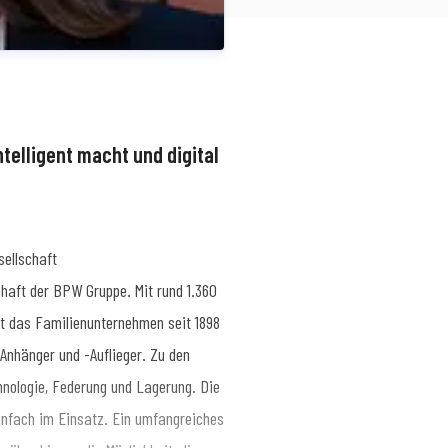
ntelligent macht und digital
ellschaft
haft der BPW Gruppe. Mit rund 1.360
hkeitsarbeit
SimonN@bpw.de
+49 (0)
rt das Familienunternehmen seit 1898
nhänger und -Auflieger. Zu den
ologie, Federung und Lagerung. Die
nfach im Einsatz. Ein umfangreiches