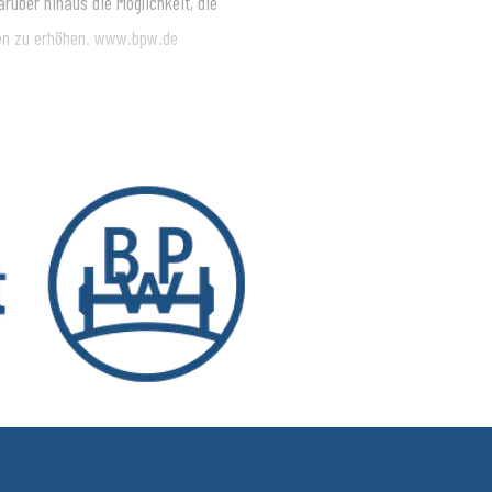
rüber hinaus die Möglichkeit, die
sen zu erhöhen. www.bpw.de
nsport bewegt, sichert, beleuchtet,
ruppe mit ihren Marken BPW, Ermax,
fz-Branche für Fahrwerke, Bremsen,
 wichtige Komponenten für Truck und
ilitätsdienste. Sie reichen vom
Vernetzung von Fahrzeug, Fahrer und
d 6.580 Mitarbeitende in 28 Ländern
liarden Euro. www.bpw.de