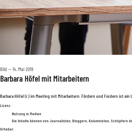
Bild
—
14. Mai 2019
Barbara Höfel mit Mitarbeitern
Barbara Höfel (r.) im Meeting mit Mitarbeitern: Fördern und Fordern ist ei
BPW Bergische Achsen KG
Lizenz:
Nutzung in Medien
Die Inhalte können von Journalisten, Bloggern, Kolumnisten, Schöpfern d
Urheber: