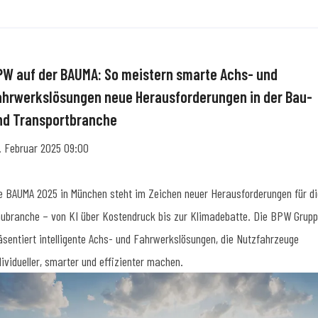
PW auf der BAUMA: So meistern smarte Achs- und
ahrwerkslösungen neue Herausforderungen in der Bau-
nd Transportbranche
. Februar 2025 09:00
e BAUMA 2025 in München steht im Zeichen neuer Herausforderungen für di
ubranche – von KI über Kostendruck bis zur Klimadebatte. Die BPW Grup
äsentiert intelligente Achs- und Fahrwerkslösungen, die Nutzfahrzeuge
dividueller, smarter und effizienter machen.