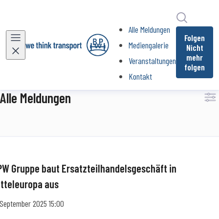
Im Newsr
Alle Meldungen
(current)
Folgen
Mediengalerie
Nicht
mehr
Veranstaltungen
folgen
Kontakt
Alle Meldungen
PW Gruppe baut Ersatzteilhandelsgeschäft in
itteleuropa aus
 September 2025 15:00