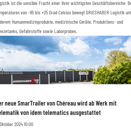
gistik ist die sensible Fracht einer ihrer wichtigsten Geschäftsbereiche: B
mperaturen von -95 bis +25 Grad Celsius bewegt GRIESHABER Logistik un
derem Humanmedizinprodukte, medizinische Geräte, Produktions- und
eezetanks, Gefahrstoffe sowie Laborproben.
er neue SmarTrailer von Chéreau wird ab Werk mit
elematik von idem telematics ausgestattet
 Oktober 2024 10:00