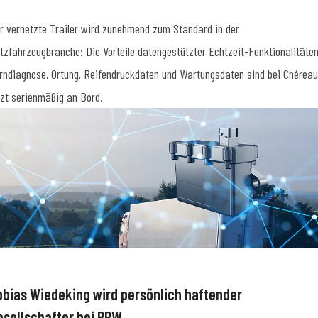
r vernetzte Trailer wird zunehmend zum Standard in der
tzfahrzeugbranche: Die Vorteile datengestützter Echtzeit-Funktionalitäten
rndiagnose, Ortung, Reifendruckdaten und Wartungsdaten sind bei Chéreau
tzt serienmäßig an Bord.
obias Wiedeking wird persönlich haftender
esellschafter bei BPW