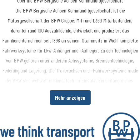
​Die BPW Bergische Achsen Kommanditgesellschaft ist die
Muttergesellschaft der BPW Gruppe. Mit rund 1.360 Mitarbeitenden,
darunter rund 100 Auszubildende, entwickelt und produziert das
Familienunternehmen seit 1898 an seinem Stammsitz in Wiehl komplette
Fahrwerksysteme für Lkw-Anhänger und -Auflieger. Zu den Technologien
von BPW gehören unter anderem Achssysteme, Bremsentechnologie,
Federung und Lagerung. Die Trailerachsen und -Fahrwerksysteme made
by BPW sind weltweit millionenfach im Einsatz. Ein umfangreiches
Dienstleistungsspektrum bietet Fahrzeugherstellern und -betreibern
Mehr anzeigen
darüber hinaus die Möglichkeit, die Wirtschaftlichkeit in ihren
Produktions- bzw. Transportprozessen zu erhöhen. www.bpw.de
Über die BPW Gruppe
​Die BPW Gruppe erforscht, entwickelt und produziert alles, was den