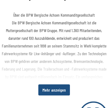
Über die BPW Bergische Achsen Kommanditgesellschaft
​Die BPW Bergische Achsen Kommanditgesellschaft ist die
Muttergesellschaft der BPW Gruppe. Mit rund 1.360 Mitarbeitenden,
darunter rund 100 Auszubildende, entwickelt und produziert das
Familienunternehmen seit 1898 an seinem Stammsitz in Wiehl komplette
Fahrwerksysteme für Lkw-Anhänger und -Auflieger. Zu den Technologien
von BPW gehören unter anderem Achssysteme, Bremsentechnologie,
Federung und Lagerung. Die Trailerachsen und -Fahrwerksysteme made
by BPW sind weltweit millionenfach im Einsatz. Ein umfangreiches
Dienstleistungsspektrum bietet Fahrzeugherstellern und -betreibern
Mehr anzeigen
darüber hinaus die Möglichkeit, die Wirtschaftlichkeit in ihren
Produktions- bzw. Transportprozessen zu erhöhen. www.bpw.de