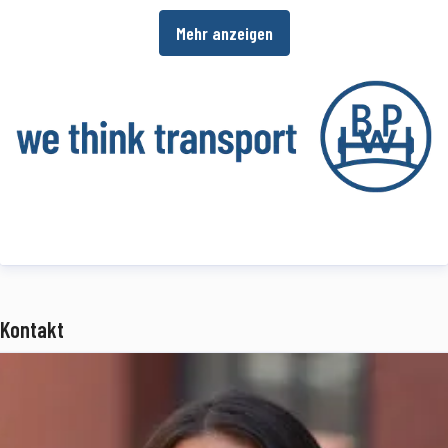
im Einsatz. Ein umfangreiches Dienstleistungsspektrum bietet
Mehr anzeigen
Fahrzeugherstellern und -betreibern darüber hinaus die
Möglichkeit, die Wirtschaftlichkeit in ihren Produktions- bzw.
Transportprozessen zu erhöhen.
www.bpw.de
Über die BPW Gruppe
Die BPW Gruppe erforscht, entwickelt und produziert alles, was den
Transport bewegt, sichert, beleuchtet, intelligent macht und digital
vernetzt. Weltweit ist die Unternehmensgruppe mit ihren Marken
BPW
,
Ermax
,
HBN
,
HESTAL
und
idem telematics
ein bevorzugter
Kontakt
Systempartner der Nfz-Branche für Fahrwerke, Bremsen,
Beleuchtung, Verschließ- und Aufbautentechnik, Telematik sowie
weitere wichtige Komponenten für Truck, Trailer und Bus.
Transportunternehmen bietet die BPW Gruppe umfassende