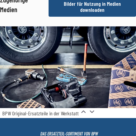
Bilder für Nutzung in Medien
essekontakt
Teamkoordinatorin Medienmanagement
Presse- und
Medien
downloaden
fentlichkeitsarbeit
SimonN@bpw.de
+49 (0) 2262 78-1909
BPW Original-Ersatzteile in der Werkstatt