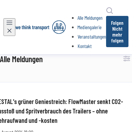
Im Newsr
Alle Meldungen
(current)
Folgen
Mediengalerie
Nicht
mehr
Veranstaltungen
folgen
Kontakt
Alle Meldungen
ESTAL's grüner Geniestreich: FlowMaster senkt CO2-
usstoß und Spritverbrauch des Trailers – ohne
ehraufwand und -kosten