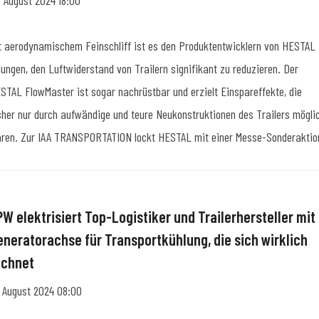
. August 2024 18:00
t aerodynamischem Feinschliff ist es den Produktentwicklern von HESTAL
lungen, den Luftwiderstand von Trailern signifikant zu reduzieren. Der
STAL FlowMaster ist sogar nachrüstbar und erzielt Einspareffekte, die
sher nur durch aufwändige und teure Neukonstruktionen des Trailers mögli
ren. Zur IAA TRANSPORTATION lockt HESTAL mit einer Messe-Sonderaktio
PW elektrisiert Top-Logistiker und Trailerhersteller mit
eneratorachse für Transportkühlung, die sich wirklich
echnet
. August 2024 08:00