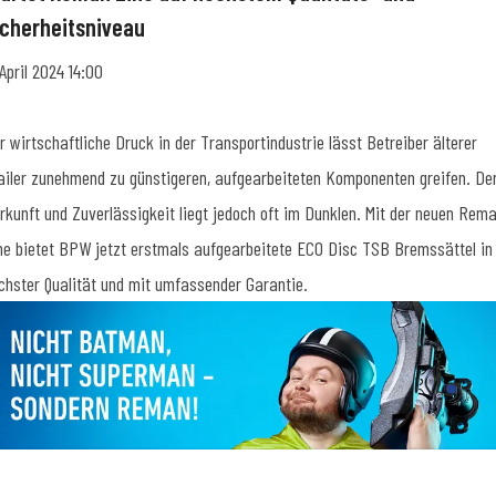
icherheitsniveau
 April 2024 14:00
r wirtschaftliche Druck in der Transportindustrie lässt Betreiber älterer
ailer zunehmend zu günstigeren, aufgearbeiteten Komponenten greifen. De
rkunft und Zuverlässigkeit liegt jedoch oft im Dunklen. Mit der neuen Rem
ne bietet BPW jetzt erstmals aufgearbeitete ECO Disc TSB Bremssättel in
chster Qualität und mit umfassender Garantie.