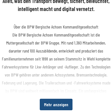
intelligent macht und digital vernetzt.
Über die BPW Bergische Achsen Kommanditgesellschaft
​Die BPW Bergische Achsen Kommanditgesellschaft ist die
Muttergesellschaft der BPW Gruppe. Mit rund 1.360 Mitarbeitenden,
darunter rund 100 Auszubildende, entwickelt und produziert das
Familienunternehmen seit 1898 an seinem Stammsitz in Wiehl komplette
Fahrwerksysteme für Lkw-Anhänger und -Auflieger. Zu den Technologien
von BPW gehören unter anderem Achssysteme, Bremsentechnologie,
Federung und Lagerung. Die Trailerachsen und -Fahrwerksysteme made
by BPW sind weltweit millionenfach im Einsatz. Ein umfangreiches
Dienstleistungsspektrum bietet Fahrzeugherstellern und -betreibern
Mehr anzeigen
darüber hinaus die Möglichkeit, die Wirtschaftlichkeit in ihren