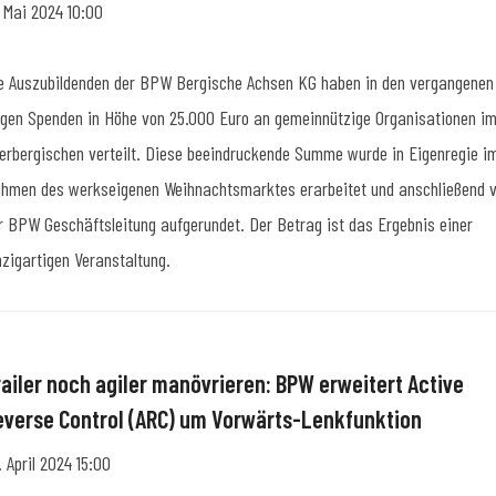
. Mai 2024 10:00
e Auszubildenden der BPW Bergische Achsen KG haben in den vergangenen
gen Spenden in Höhe von 25.000 Euro an gemeinnützige Organisationen i
erbergischen verteilt. Diese beeindruckende Summe wurde in Eigenregie i
hmen des werkseigenen Weihnachtsmarktes erarbeitet und anschließend 
r BPW Geschäftsleitung aufgerundet. Der Betrag ist das Ergebnis einer
nzigartigen Veranstaltung.
railer noch agiler manövrieren: BPW erweitert Active
everse Control (ARC) um Vorwärts-Lenkfunktion
. April 2024 15:00