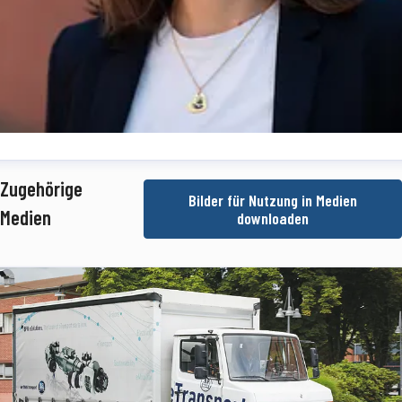
dine Simon
Zugehörige
Bilder für Nutzung in Medien
essekontakt
Teamkoordinatorin Medienmanagement
Presse- und
Medien
downloaden
fentlichkeitsarbeit
SimonN@bpw.de
+49 (0) 2262 78-1909