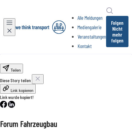
Im Newsr
Alle Meldungen
Folgen
Mediengalerie
Nicht
mehr
Veranstaltungen
folgen
Kontakt
Teilen
Diese Story teilen
Link kopieren
Link wurde kopiert!
Forum Fahrzeugbau