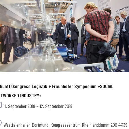
kunftskongress Logistik + Fraunhofer Symposium »SOCIAL
ETWORKED INDUSTRY«
Termin
11. September 2018 – 12. September 2018
Ort
Westfalenhallen Dortmund, Kongresszentrum Rheinlanddamm 200 44139