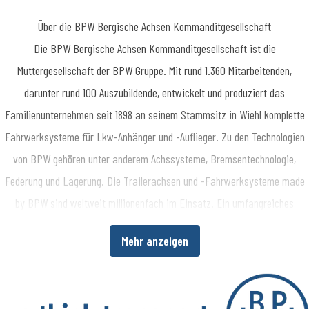
Über die BPW Bergische Achsen Kommanditgesellschaft
​Die BPW Bergische Achsen Kommanditgesellschaft ist die
Muttergesellschaft der BPW Gruppe. Mit rund 1.360 Mitarbeitenden,
darunter rund 100 Auszubildende, entwickelt und produziert das
Familienunternehmen seit 1898 an seinem Stammsitz in Wiehl komplette
Fahrwerksysteme für Lkw-Anhänger und -Auflieger. Zu den Technologien
von BPW gehören unter anderem Achssysteme, Bremsentechnologie,
Federung und Lagerung. Die Trailerachsen und -Fahrwerksysteme made
by BPW sind weltweit millionenfach im Einsatz. Ein umfangreiches
Dienstleistungsspektrum bietet Fahrzeugherstellern und -betreibern
Mehr anzeigen
darüber hinaus die Möglichkeit, die Wirtschaftlichkeit in ihren
Produktions- bzw. Transportprozessen zu erhöhen. www.bpw.de