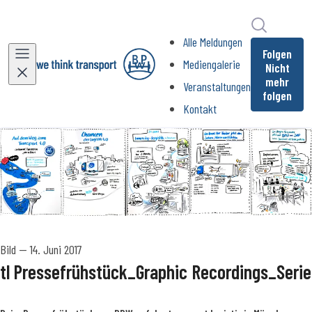
Im Newsr
Alle Meldungen
Folgen
Mediengalerie
Nicht
mehr
Veranstaltungen
folgen
Kontakt
Bild
—
14. Juni 2017
tl Pressefrühstück_Graphic Recordings_Serie