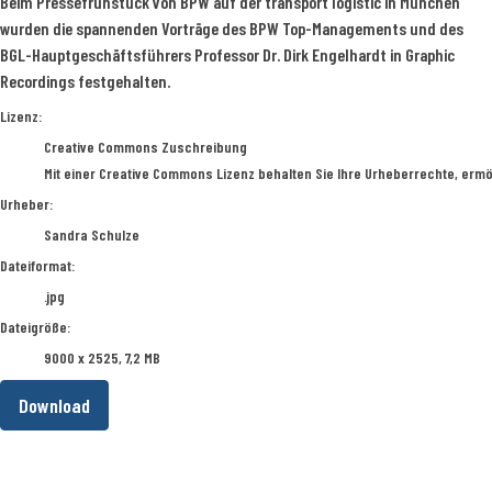
Beim Pressefrühstück von BPW auf der transport logistic in München
wurden die spannenden Vorträge des BPW Top-Managements und des
BGL-Hauptgeschäftsführers Professor Dr. Dirk Engelhardt in Graphic
Recordings festgehalten.
Sandra Schulze
Lizenz:
Creative Commons Zuschreibung
Mit einer Creative Commons Lizenz behalten Sie Ihre Urheberrechte, ermö
Urheber:
Sandra Schulze
Dateiformat:
.jpg
Dateigröße:
9000 x 2525, 7,2 MB
Download