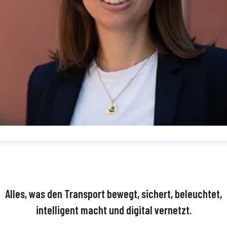
dine Simon
essekontakt
Teamkoordinatorin Medienmanagement
Presse- und
fentlichkeitsarbeit
SimonN@bpw.de
+49 (0) 2262 78-1909
Alles, was den Transport bewegt, sichert, beleuchtet,
intelligent macht und digital vernetzt.