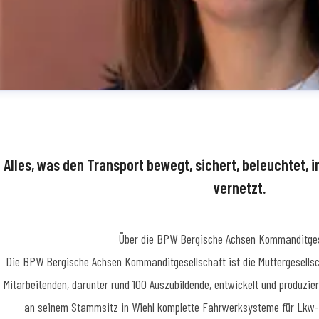
Alles, was den Transport bewegt, sichert, beleuchtet, i
vernetzt.
Über die BPW Bergische Achsen Kommanditges
dine Simon
​Die BPW Bergische Achsen Kommanditgesellschaft ist die Muttergesellsc
essekontakt
Teamkoordinatorin Medienmanagement
Presse- und Öffentlic
Mitarbeitenden, darunter rund 100 Auszubildende, entwickelt und produzie
62 78-1909
an seinem Stammsitz in Wiehl komplette Fahrwerksysteme für Lkw-A