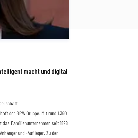
ntelligent macht und digital
ellschaft
haft der BPW Gruppe. Mit rund 1.360
hkeitsarbeit
SimonN@bpw.de
+49 (0)
rt das Familienunternehmen seit 1898
nhänger und -Auflieger. Zu den