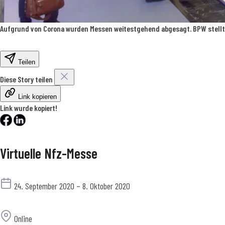
Aufgrund von Corona wurden Messen weitestgehend abgesagt. BPW stellt s
Teilen
Diese Story teilen
Link kopieren
Link wurde kopiert!
Virtuelle Nfz-Messe
Termin
24. September 2020 – 8. Oktober 2020
Ort
Online