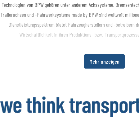
Technologien von BPW gehören unter anderem Achssysteme, Bremsentechn
Trailerachsen und -Fahrwerksysteme made by BPW sind weltweit millione
Dienstleistungsspektrum bietet Fahrzeugherstellern und -betreibern da
Wirtschaftlichkeit in ihren Produktions- bzw. Transportprozes
Über die BPW Gruppe
Mehr anzeigen
​Die BPW Gruppe erforscht, entwickelt und produziert alles, was den Tra
intelligent macht und digital vernetzt. Weltweit ist die Unternehmensg
HBN, HESTAL und idem telematics ein bevorzugter Systempartner der N
Beleuchtung, Verschließ- und Aufbautentechnik, Telematik sowie weitere
Trailer. Transportunternehmen bietet die BPW Gruppe umfassende Mob
weltweiten Servicenetz über Ersatzteilversorgung bis zur intelligenten 
Fracht. Die inhabergeführte Unternehmensgruppe beschäftigt aktuell run
und erzielte 2024 einen konsolidierten Umsatz von 1,562 Mil