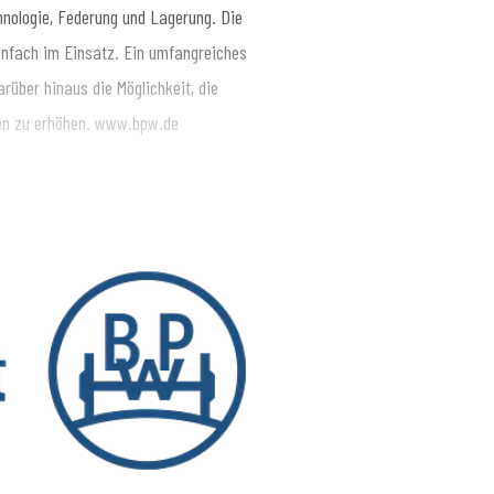
ologie, Federung und Lagerung. Die
nfach im Einsatz. Ein umfangreiches
rüber hinaus die Möglichkeit, die
sen zu erhöhen. www.bpw.de
nsport bewegt, sichert, beleuchtet,
ruppe mit ihren Marken BPW, Ermax,
fz-Branche für Fahrwerke, Bremsen,
 wichtige Komponenten für Truck und
ilitätsdienste. Sie reichen vom
Vernetzung von Fahrzeug, Fahrer und
d 6.580 Mitarbeitende in 28 Ländern
liarden Euro. www.bpw.de