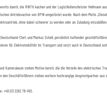
 bereits damit, die RWTH Aachen und der Logistikdienstleister Hellmann au
ktrischen Antriebsachse von BPW umgerüstet wurde: Nach dem Motto „Diesel
ktroantrieb, ohne dabei schwerer zu werden oder an Zuladung einzubüßen.
 Deutschland-Chef, und
Markus Schell
, persönlich haftender geschäftsführ
nieren für Elektromobilität im Transport und setzt auch in Deutschland se
und Kameraleute stehen Motive bereit, die die Vorteile des elektrischen Tr
ben den Geschäftsführern stehen weitere hochrangige Ansprechpartner aus 
e
; +49 (0) 2262 78-1412.