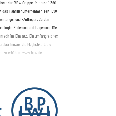
haft der BPW Gruppe. Mit rund 1.360
hkeitsarbeit
SimonN@bpw.de
+49 (0)
rt das Familienunternehmen seit 1898
nhänger und -Auflieger. Zu den
ologie, Federung und Lagerung. Die
nfach im Einsatz. Ein umfangreiches
rüber hinaus die Möglichkeit, die
sen zu erhöhen. www.bpw.de
nsport bewegt, sichert, beleuchtet,
ruppe mit ihren Marken BPW, Ermax,
fz-Branche für Fahrwerke, Bremsen,
 wichtige Komponenten für Truck und
ilitätsdienste. Sie reichen vom