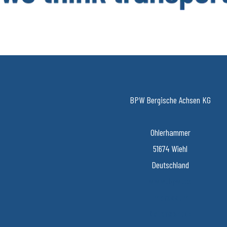
weltweiten Servicenetz über Ersatzteilversorgung bis zur intelligenten 
Fracht. Die inhabergeführte Unternehmensgruppe beschäftigt aktuell run
und erzielte 2024 einen konsolidierten Umsatz von 1,562 Mil
BPW Bergische Achsen KG
Ohlerhammer
51674 Wiehl
Deutschland
www.bpw.de
Impressum
Datenschutz