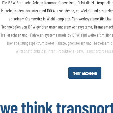
​Die BPW Bergische Achsen Kommanditgesellschaft ist die Muttergesellsc
essekontakt
Teamkoordinatorin Medienmanagement
Presse- und Öffentlic
Mitarbeitenden, darunter rund 100 Auszubildende, entwickelt und produzie
62 78-1909
an seinem Stammsitz in Wiehl komplette Fahrwerksysteme für Lkw-A
Technologien von BPW gehören unter anderem Achssysteme, Bremsentechn
Trailerachsen und -Fahrwerksysteme made by BPW sind weltweit millione
Dienstleistungsspektrum bietet Fahrzeugherstellern und -betreibern da
Wirtschaftlichkeit in ihren Produktions- bzw. Transportprozes
Über die BPW Gruppe
Mehr anzeigen
​Die BPW Gruppe erforscht, entwickelt und produziert alles, was den Tra
intelligent macht und digital vernetzt. Weltweit ist die Unternehmensg
HBN, HESTAL und idem telematics ein bevorzugter Systempartner der N
Beleuchtung, Verschließ- und Aufbautentechnik, Telematik sowie weitere
Trailer. Transportunternehmen bietet die BPW Gruppe umfassende Mob