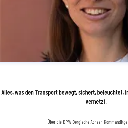
Alles, was den Transport bewegt, sichert, beleuchtet, i
vernetzt.
Über die BPW Bergische Achsen Kommanditges
dine Simon