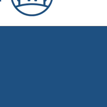
Vernetzung von Fahrzeug, Fahrer und
d 6.580 Mitarbeitende in 28 Ländern
liarden Euro. www.bpw.de