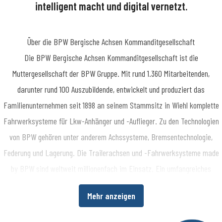
intelligent macht und digital vernetzt.
Über die BPW Bergische Achsen Kommanditgesellschaft
​Die BPW Bergische Achsen Kommanditgesellschaft ist die
Muttergesellschaft der BPW Gruppe. Mit rund 1.360 Mitarbeitenden,
darunter rund 100 Auszubildende, entwickelt und produziert das
Familienunternehmen seit 1898 an seinem Stammsitz in Wiehl komplette
Fahrwerksysteme für Lkw-Anhänger und -Auflieger. Zu den Technologien
von BPW gehören unter anderem Achssysteme, Bremsentechnologie,
Federung und Lagerung. Die Trailerachsen und -Fahrwerksysteme made
by BPW sind weltweit millionenfach im Einsatz. Ein umfangreiches
Dienstleistungsspektrum bietet Fahrzeugherstellern und -betreibern
Mehr anzeigen
darüber hinaus die Möglichkeit, die Wirtschaftlichkeit in ihren
Produktions- bzw. Transportprozessen zu erhöhen. www.bpw.de