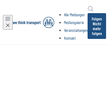
Im Newsr
Alle Meldungen
Folgen
Mediengalerie
Nicht
mehr
Veranstaltungen
folgen
Kontakt