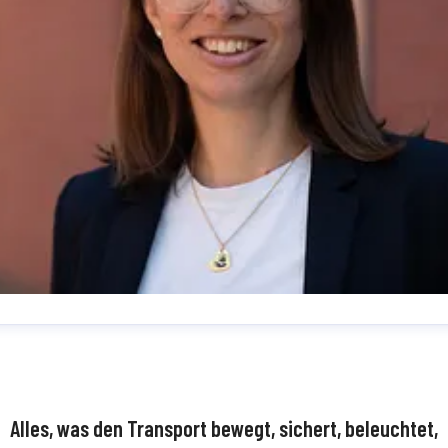
dine Simon
essekontakt
Teamkoordinatorin Medienmanagement
Presse- und
fentlichkeitsarbeit
SimonN@bpw.de
+49 (0) 2262 78-1909
Alles, was den Transport bewegt, sichert, beleuchtet,