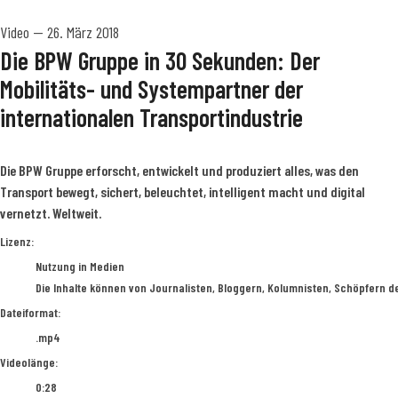
Video
—
26. März 2018
Die BPW Gruppe in 30 Sekunden: Der
Mobilitäts- und Systempartner der
internationalen Transportindustrie
Die BPW Gruppe erforscht, entwickelt und produziert alles, was den
Transport bewegt, sichert, beleuchtet, intelligent macht und digital
vernetzt. Weltweit.
go to media item
Lizenz:
Nutzung in Medien
Die Inhalte können von Journalisten, Bloggern, Kolumnisten, Schöpfern d
Dateiformat:
.mp4
Videolänge:
0:28