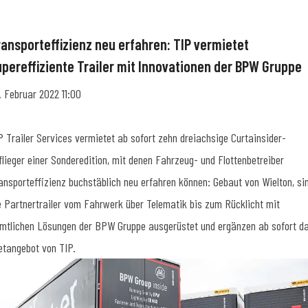
ransporteffizienz neu erfahren: TIP vermietet
upereffiziente Trailer mit Innovationen der BPW Gruppe
. Februar 2022 11:00
P Trailer Services vermietet ab sofort zehn dreiachsige Curtainsider-
flieger einer Sonderedition, mit denen Fahrzeug- und Flottenbetreiber
ansporteffizienz buchstäblich neu erfahren können: Gebaut von Wielton, si
e Partnertrailer vom Fahrwerk über Telematik bis zum Rücklicht mit
mtlichen Lösungen der BPW Gruppe ausgerüstet und ergänzen ab sofort d
etangebot von TIP.