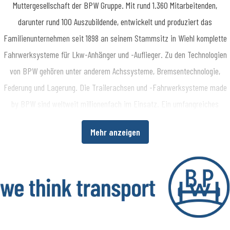
Muttergesellschaft der BPW Gruppe. Mit rund 1.360 Mitarbeitenden,
darunter rund 100 Auszubildende, entwickelt und produziert das
Familienunternehmen seit 1898 an seinem Stammsitz in Wiehl komplette
Fahrwerksysteme für Lkw-Anhänger und -Auflieger. Zu den Technologien
von BPW gehören unter anderem Achssysteme, Bremsentechnologie,
Federung und Lagerung. Die Trailerachsen und -Fahrwerksysteme made
by BPW sind weltweit millionenfach im Einsatz. Ein umfangreiches
Dienstleistungsspektrum bietet Fahrzeugherstellern und -betreibern
Mehr anzeigen
darüber hinaus die Möglichkeit, die Wirtschaftlichkeit in ihren
Produktions- bzw. Transportprozessen zu erhöhen. www.bpw.de
Über die BPW Gruppe
​Die BPW Gruppe erforscht, entwickelt und produziert alles, was den
Transport bewegt, sichert, beleuchtet, intelligent macht und digital