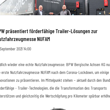
PW präsentiert förderfähige Trailer-Lösungen zur
utzfahrzeugmesse NUFAM
 September 2021 14:00
dlich wieder eine echte Nutzfahrzeugmesse: BPW Bergische Achsen KG nu
e erste Nutzfahrzeugmesse NUFAM nach dem Corona-Lockdown, um einige
novationen zu präsentieren. Im Mittelpunkt stehen – aktuell durch den Bund
rderfähige - Trailer-Technologien, die die Transformation des Transports
terstützen und gleichzeitig die Wertschöpfung pro Kilometer spürbar erhöh