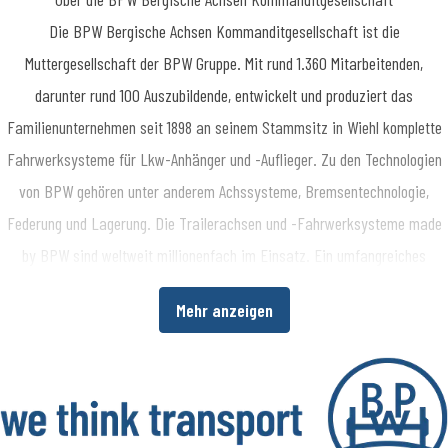
​Die BPW Bergische Achsen Kommanditgesellschaft ist die
Muttergesellschaft der BPW Gruppe. Mit rund 1.360 Mitarbeitenden,
darunter rund 100 Auszubildende, entwickelt und produziert das
Familienunternehmen seit 1898 an seinem Stammsitz in Wiehl komplette
Fahrwerksysteme für Lkw-Anhänger und -Auflieger. Zu den Technologien
von BPW gehören unter anderem Achssysteme, Bremsentechnologie,
Federung und Lagerung. Die Trailerachsen und -Fahrwerksysteme made
by BPW sind weltweit millionenfach im Einsatz. Ein umfangreiches
Dienstleistungsspektrum bietet Fahrzeugherstellern und -betreibern
Mehr anzeigen
darüber hinaus die Möglichkeit, die Wirtschaftlichkeit in ihren
Produktions- bzw. Transportprozessen zu erhöhen. www.bpw.de
Über die BPW Gruppe
​Die BPW Gruppe erforscht, entwickelt und produziert alles, was den