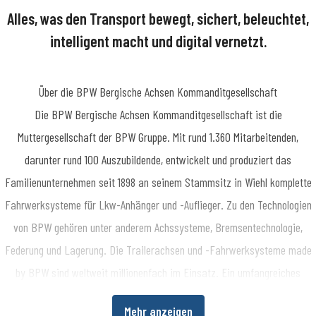
fentlichkeitsarbeit
SimonN@bpw.de
+49 (0) 2262 78-1909
Alles, was den Transport bewegt, sichert, beleuchtet,
intelligent macht und digital vernetzt.
Über die BPW Bergische Achsen Kommanditgesellschaft
​Die BPW Bergische Achsen Kommanditgesellschaft ist die
Muttergesellschaft der BPW Gruppe. Mit rund 1.360 Mitarbeitenden,
darunter rund 100 Auszubildende, entwickelt und produziert das
Familienunternehmen seit 1898 an seinem Stammsitz in Wiehl komplette
Fahrwerksysteme für Lkw-Anhänger und -Auflieger. Zu den Technologien
von BPW gehören unter anderem Achssysteme, Bremsentechnologie,
Federung und Lagerung. Die Trailerachsen und -Fahrwerksysteme made
by BPW sind weltweit millionenfach im Einsatz. Ein umfangreiches
Dienstleistungsspektrum bietet Fahrzeugherstellern und -betreibern
Mehr anzeigen