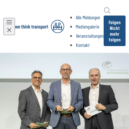
Im Newsr
Alle Meldungen
Folgen
Mediengalerie
Nicht
mehr
Veranstaltungen
folgen
Kontakt