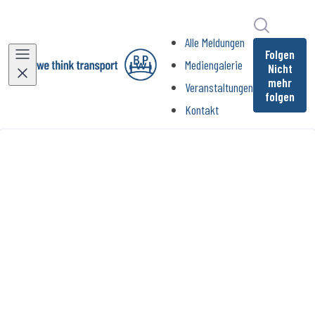
Im Newsr
Alle Meldungen
Folgen
Mediengalerie
Nicht
mehr
Veranstaltungen
folgen
Kontakt