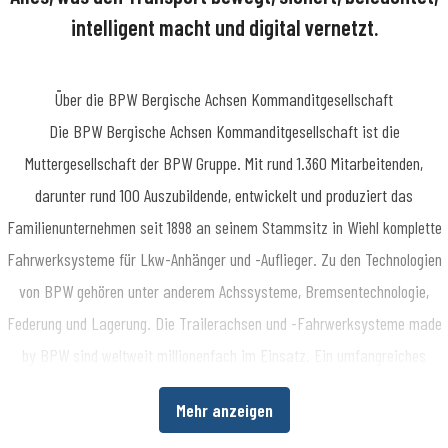
intelligent macht und digital vernetzt.
Über die BPW Bergische Achsen Kommanditgesellschaft
​Die BPW Bergische Achsen Kommanditgesellschaft ist die
Muttergesellschaft der BPW Gruppe. Mit rund 1.360 Mitarbeitenden,
darunter rund 100 Auszubildende, entwickelt und produziert das
Familienunternehmen seit 1898 an seinem Stammsitz in Wiehl komplette
Fahrwerksysteme für Lkw-Anhänger und -Auflieger. Zu den Technologien
von BPW gehören unter anderem Achssysteme, Bremsentechnologie,
Federung und Lagerung. Die Trailerachsen und -Fahrwerksysteme made
by BPW sind weltweit millionenfach im Einsatz. Ein umfangreiches
Dienstleistungsspektrum bietet Fahrzeugherstellern und -betreibern
Mehr anzeigen
darüber hinaus die Möglichkeit, die Wirtschaftlichkeit in ihren