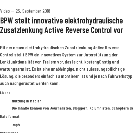
Video
—
25. September 2018
BPW stellt innovative elektrohydraulische
Zusatzlenkung Active Reverse Control vor
Mit der neuen elektrohydraulischen Zusatzlenkung Active Reverse
Control stellt BPW ein innovatives System zur Unterstützung der
Lenkfunktionalität von Trailern vor, das leicht, kostengünstig und
wartungsarm ist. Es ist eine unabhängige, nicht zulassungspflichtige
Lösung, die besonders einfach zu montieren ist und je nach Fahrwerkstyp
auch nachgerüstet werden kann.
go to media item
Lizenz:
Nutzung in Medien
Die Inhalte können von Journalisten, Bloggern, Kolumnisten, Schöpfern d
Dateiformat:
.mp4
Videolänge: