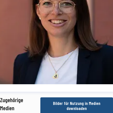
dine Simon
Zugehörige
Bilder für Nutzung in Medien
essekontakt
Teamkoordinatorin Medienmanagement
Presse- und
Medien
downloaden