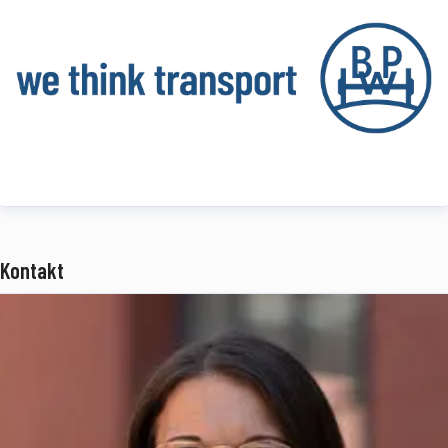
Mobilitätspartnerschaft der BPW Gruppe. Derzeit beschäftigt idem
telematics mehr als 70 Mitarbeiter.
www.idemtelematics.com
Über die BPW Gruppe
Die BPW Gruppe, mit Hauptsitz in Wiehl, ist der verlässliche
Mobilitäts- und Systempartner für die Transportindustrie und
bietet innovative Lösungen aus einer Hand. Das Portfolio reicht von
der Achse über Federungssysteme und Bremsentechnologien (BPW)
Kontakt
über Verschließsysteme und Aufbautentechnik (Hestal),
Beleuchtungssysteme (Ermax) und Kunststofftechnologien (HBN-
Teknik) bis hin zu benutzerfreundlichen Telematik-Anwendungen
für Truck und Trailer (idem telematics). Die Technologien und
Dienstleistungen der BPW Gruppe ermöglichen wirtschaftliche
Produktionsabläufe bei den Herstellern und schaffen höchste