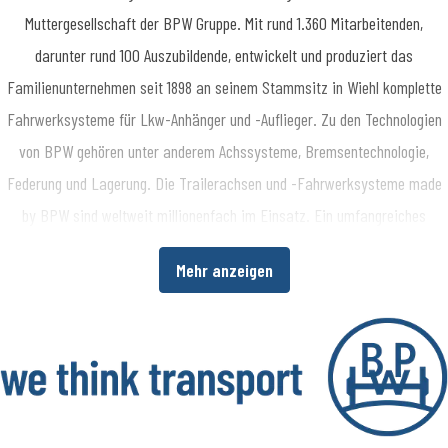
Muttergesellschaft der BPW Gruppe. Mit rund 1.360 Mitarbeitenden,
darunter rund 100 Auszubildende, entwickelt und produziert das
Familienunternehmen seit 1898 an seinem Stammsitz in Wiehl komplette
Fahrwerksysteme für Lkw-Anhänger und -Auflieger. Zu den Technologien
von BPW gehören unter anderem Achssysteme, Bremsentechnologie,
Federung und Lagerung. Die Trailerachsen und -Fahrwerksysteme made
by BPW sind weltweit millionenfach im Einsatz. Ein umfangreiches
Dienstleistungsspektrum bietet Fahrzeugherstellern und -betreibern
Mehr anzeigen
darüber hinaus die Möglichkeit, die Wirtschaftlichkeit in ihren
Produktions- bzw. Transportprozessen zu erhöhen. www.bpw.de
Über die BPW Gruppe
​Die BPW Gruppe erforscht, entwickelt und produziert alles, was den
Transport bewegt, sichert, beleuchtet, intelligent macht und digital