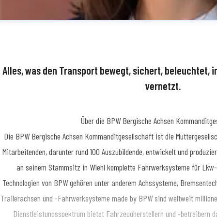
Alles, was den Transport bewegt, sichert, beleuchtet, i
vernetzt.
Über die BPW Bergische Achsen Kommanditges
dine Simon
​Die BPW Bergische Achsen Kommanditgesellschaft ist die Muttergesellsc
essekontakt
Teamkoordinatorin Medienmanagement
Presse- und Öffentlic
Mitarbeitenden, darunter rund 100 Auszubildende, entwickelt und produzie
62 78-1909
an seinem Stammsitz in Wiehl komplette Fahrwerksysteme für Lkw-A
Technologien von BPW gehören unter anderem Achssysteme, Bremsentechn
Trailerachsen und -Fahrwerksysteme made by BPW sind weltweit millione
Dienstleistungsspektrum bietet Fahrzeugherstellern und -betreibern da