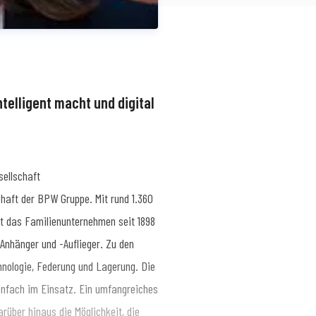
ntelligent macht und digital
ellschaft
haft der BPW Gruppe. Mit rund 1.360
hkeitsarbeit
SimonN@bpw.de
+49 (0)
rt das Familienunternehmen seit 1898
nhänger und -Auflieger. Zu den
ologie, Federung und Lagerung. Die
nfach im Einsatz. Ein umfangreiches
rüber hinaus die Möglichkeit, die