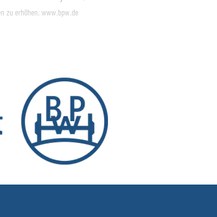
sen zu erhöhen. www.bpw.de
nsport bewegt, sichert, beleuchtet,
ruppe mit ihren Marken BPW, Ermax,
fz-Branche für Fahrwerke, Bremsen,
 wichtige Komponenten für Truck und
ilitätsdienste. Sie reichen vom
Vernetzung von Fahrzeug, Fahrer und
d 6.580 Mitarbeitende in 28 Ländern
liarden Euro. www.bpw.de