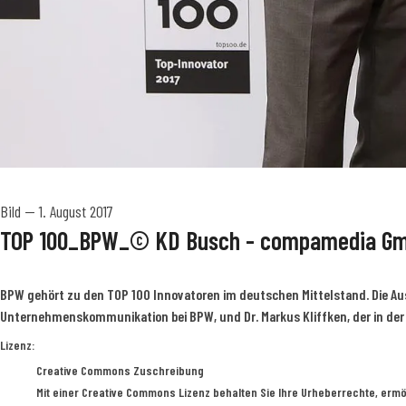
Bild
—
1. August 2017
TOP 100_BPW_© KD Busch - compamedia G
BPW gehört zu den TOP 100 Innovatoren im deutschen Mittelstand. Die Aus
Unternehmenskommunikation bei BPW, und Dr. Markus Kliffken, der in de
KD Busch/compamedia GmbH
Lizenz:
Creative Commons Zuschreibung
Mit einer Creative Commons Lizenz behalten Sie Ihre Urheberrechte, ermö