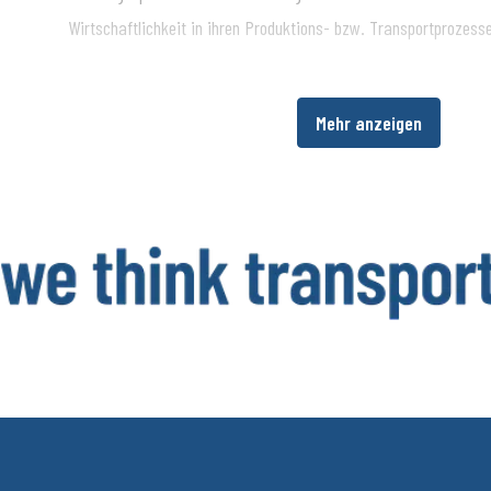
Wirtschaftlichkeit in ihren Produktions- bzw. Transportprozes
Über die BPW Gruppe
Mehr anzeigen
​Die BPW Gruppe erforscht, entwickelt und produziert alles, was den Tra
intelligent macht und digital vernetzt. Weltweit ist die Unternehmensg
HBN, HESTAL und idem telematics ein bevorzugter Systempartner der N
Beleuchtung, Verschließ- und Aufbautentechnik, Telematik sowie weitere
Trailer. Transportunternehmen bietet die BPW Gruppe umfassende Mob
weltweiten Servicenetz über Ersatzteilversorgung bis zur intelligenten 
Fracht. Die inhabergeführte Unternehmensgruppe beschäftigt aktuell run
und erzielte 2024 einen konsolidierten Umsatz von 1,562 Mil