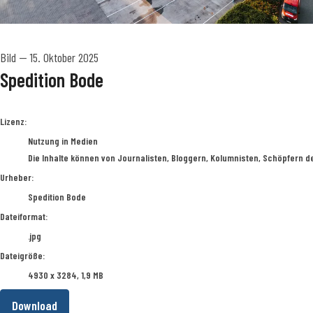
Bild
—
15. Oktober 2025
Spedition Bode
Spedition Bode
Lizenz:
Nutzung in Medien
Die Inhalte können von Journalisten, Bloggern, Kolumnisten, Schöpfern d
Urheber:
Spedition Bode
Dateiformat:
.jpg
Dateigröße:
4930 x 3284, 1,9 MB
Download