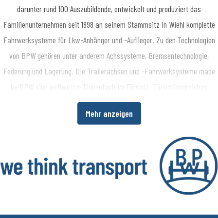
darunter rund 100 Auszubildende, entwickelt und produziert das
Familienunternehmen seit 1898 an seinem Stammsitz in Wiehl komplette
Fahrwerksysteme für Lkw-Anhänger und -Auflieger. Zu den Technologien
von BPW gehören unter anderem Achssysteme, Bremsentechnologie,
Federung und Lagerung. Die Trailerachsen und -Fahrwerksysteme made
by BPW sind weltweit millionenfach im Einsatz. Ein umfangreiches
Dienstleistungsspektrum bietet Fahrzeugherstellern und -betreibern
Mehr anzeigen
darüber hinaus die Möglichkeit, die Wirtschaftlichkeit in ihren
Produktions- bzw. Transportprozessen zu erhöhen. www.bpw.de
Über die BPW Gruppe
​Die BPW Gruppe erforscht, entwickelt und produziert alles, was den
Transport bewegt, sichert, beleuchtet, intelligent macht und digital
vernetzt. Weltweit ist die Unternehmensgruppe mit ihren Marken BPW,