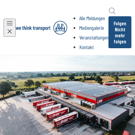
Im Newsr
Alle Meldungen
Folgen
Mediengalerie
Nicht
mehr
Veranstaltungen
folgen
Kontakt