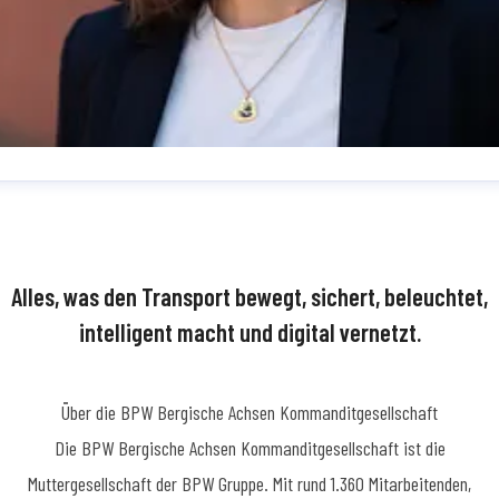
dine Simon
essekontakt
Teamkoordinatorin Medienmanagement
Presse- und
fentlichkeitsarbeit
SimonN@bpw.de
+49 (0) 2262 78-1909
Alles, was den Transport bewegt, sichert, beleuchtet,
intelligent macht und digital vernetzt.
Über die BPW Bergische Achsen Kommanditgesellschaft
​Die BPW Bergische Achsen Kommanditgesellschaft ist die
Muttergesellschaft der BPW Gruppe. Mit rund 1.360 Mitarbeitenden,