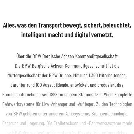
essekontakt
Teamkoordinatorin Medienmanagement
Presse- und
fentlichkeitsarbeit
SimonN@bpw.de
+49 (0) 2262 78-1909
Alles, was den Transport bewegt, sichert, beleuchtet,
intelligent macht und digital vernetzt.
Über die BPW Bergische Achsen Kommanditgesellschaft
​Die BPW Bergische Achsen Kommanditgesellschaft ist die
Muttergesellschaft der BPW Gruppe. Mit rund 1.360 Mitarbeitenden,
darunter rund 100 Auszubildende, entwickelt und produziert das
Familienunternehmen seit 1898 an seinem Stammsitz in Wiehl komplette
Fahrwerksysteme für Lkw-Anhänger und -Auflieger. Zu den Technologien
von BPW gehören unter anderem Achssysteme, Bremsentechnologie,
Federung und Lagerung. Die Trailerachsen und -Fahrwerksysteme made
by BPW sind weltweit millionenfach im Einsatz. Ein umfangreiches