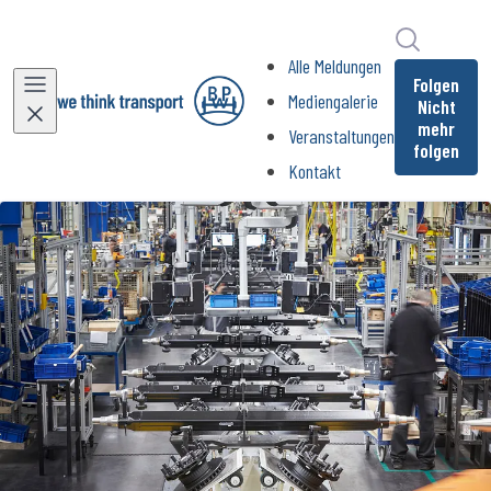
Im Newsr
Alle Meldungen
Folgen
Mediengalerie
Nicht
mehr
Veranstaltungen
folgen
Kontakt