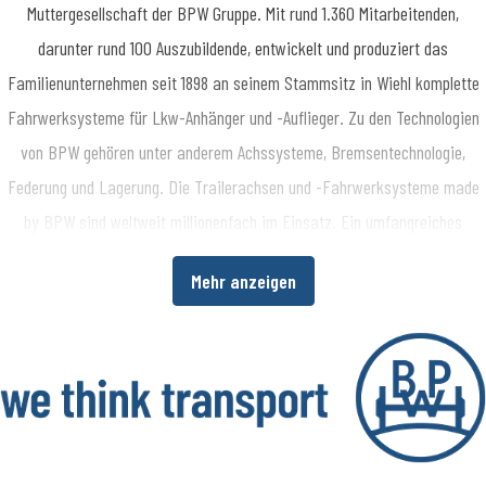
Muttergesellschaft der BPW Gruppe. Mit rund 1.360 Mitarbeitenden,
darunter rund 100 Auszubildende, entwickelt und produziert das
Familienunternehmen seit 1898 an seinem Stammsitz in Wiehl komplette
Fahrwerksysteme für Lkw-Anhänger und -Auflieger. Zu den Technologien
von BPW gehören unter anderem Achssysteme, Bremsentechnologie,
Federung und Lagerung. Die Trailerachsen und -Fahrwerksysteme made
by BPW sind weltweit millionenfach im Einsatz. Ein umfangreiches
Dienstleistungsspektrum bietet Fahrzeugherstellern und -betreibern
Mehr anzeigen
darüber hinaus die Möglichkeit, die Wirtschaftlichkeit in ihren
Produktions- bzw. Transportprozessen zu erhöhen. www.bpw.de
Über die BPW Gruppe
​Die BPW Gruppe erforscht, entwickelt und produziert alles, was den
Transport bewegt, sichert, beleuchtet, intelligent macht und digital