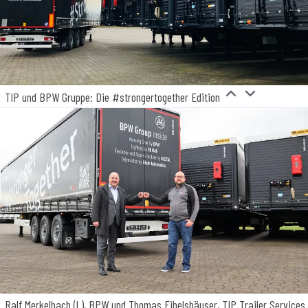
TIP und BPW Gruppe: Die #strongertogether Edition
Ralf Merkelbach (l.), BPW und Thomas Eibelshäuser, TIP Trailer Services