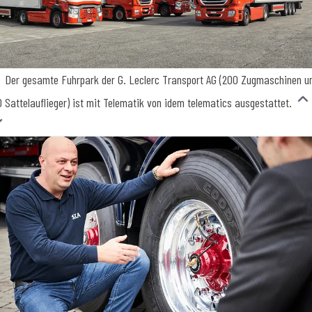
Der gesamte Fuhrpark der G. Leclerc Transport AG (200 Zugmaschinen u
0 Sattelauflieger) ist mit Telematik von idem telematics ausgestattet.